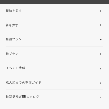
振袖を探す
袴を探す
振袖レンタルコレクション
振袖プラン
美と品格を纏う特選技法振袖
レンタルプラン
袴プラン
ご購入プラン
卒業袴レンタルプラン
イベント情報
ママ振袖・姉振袖プラン(お持ち込み振袖)
成人式までの準備ガイド
記念写真撮影(前撮り)
最新振袖WEBカタログ