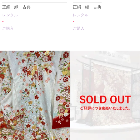
正絹 緑 古典
正絹 紺 古典
レンタル
レンタル
-
-
ご購入
ご購入
-
-