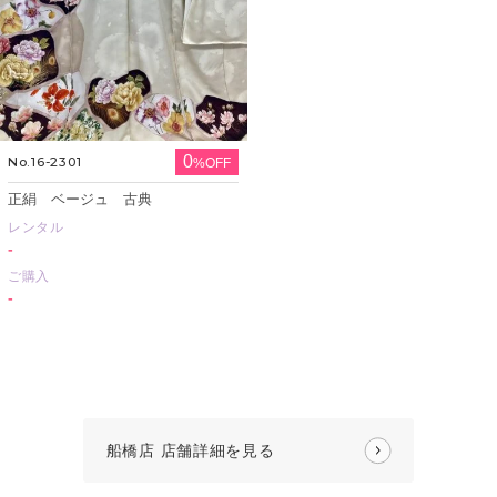
0
No.16-2301
%OFF
正絹 ベージュ 古典
レンタル
-
ご購入
-
船橋店 店舗詳細を見る