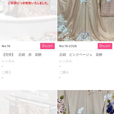
0
0
No.16
No.16-2326
%OFF
%OFF
【完売】 正絹 赤 花柄
正絹 ピンクベージュ 花柄
レンタル
レンタル
-
-
ご購入
ご購入
-
-