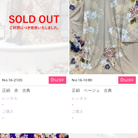
0
0
No.16-2105
No.16-1080
%OFF
%OFF
正絹 赤 古典
正絹 ベージュ 古典
レンタル
レンタル
-
-
ご購入
ご購入
-
-