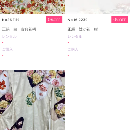
0
0
No.16-1114
No.16-2239
%OFF
%OFF
正絹 白 古典花柄
正絹 辻が花 紺
レンタル
レンタル
-
-
ご購入
ご購入
-
-