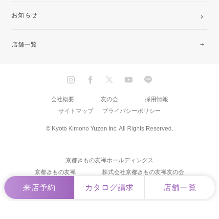
お知らせ
店舗一覧
北海道・東北
関東
会社概要
友の会
採用情報
サイトマップ
プライバシーポリシー
中部・東海
© Kyoto Kimono Yuzen Inc. All Rights Reserved.
近畿
京都きもの友禅ホールディングス
中国・四国
京都きもの友禅
株式会社京都きもの友禅友の会
来店予約
カタログ請求
店舗一覧
九州