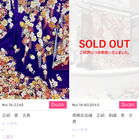
0
0
No.16-2245
No.16-602040
%OFF
%OFF
正絹 紫 古典
尾峨佐染繍 正絹 刺繍 青 古
典
レンタル
-
レンタル
-
ご購入