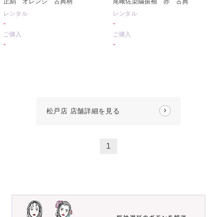
正絹 オレンジ 古典柄
尾峨佐染繍振袖 赤 古典
レンタル
レンタル
-
-
ご購入
ご購入
-
-
松戸店 店舗詳細を見る
1