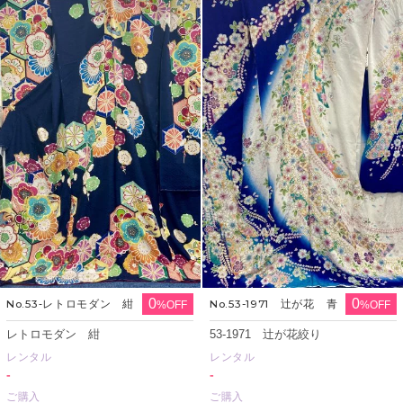
0
0
No.53‐レトロモダン 紺
No.53-1971 辻が花 青
%OFF
%OFF
レトロモダン 紺
53-1971 辻が花絞り
レンタル
レンタル
-
-
ご購入
ご購入