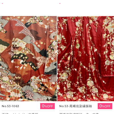
-
-
0
0
No.53‐1063
No.53‐尾峨佐染繍振袖
%OFF
%OFF