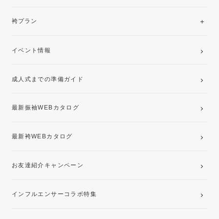
美と品格を纏う特選技法振袖
レンタルプラン
袴プラン
ご購入プラン
卒業袴レンタルプラン
イベント情報
ママ振袖・姉振袖プラン(お持ち込み振袖)
成人式までの準備ガイド
記念写真撮影(前撮り)
最新振袖WEBカタログ
最新袴WEBカタログ
お友達紹介キャンペーン
インフルエンサーコラボ特集