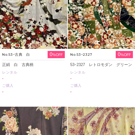
0
0
No.53ｰ古典 白
No.53ｰ2327
%OFF
%OFF
正絹 白 古典柄
53ｰ2327 レトロモダン グリーン
レンタル
レンタル
-
-
ご購入
ご購入
-
-