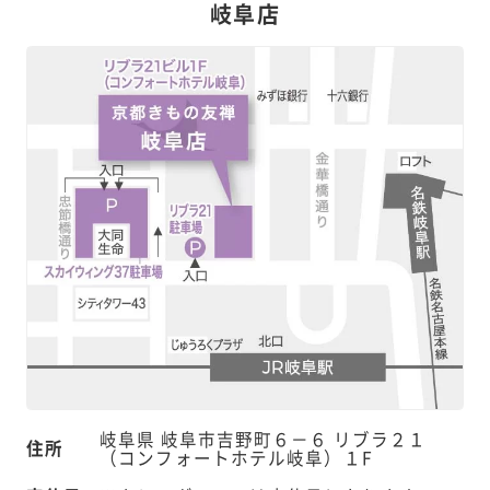
岐阜店
岐阜県 岐阜市吉野町６－６ リブラ２１
住所
（コンフォートホテル岐阜）１F