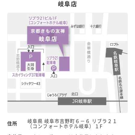
岐阜店
岐阜県 岐阜市吉野町６－６ リブラ２１
住所
（コンフォートホテル岐阜）１F