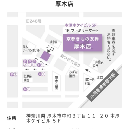
厚木店
神奈川県 厚木市中町３丁目１１−２０ 本厚
住所
木ケイビル ５Ｆ