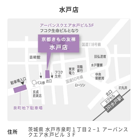
水戸店
茨城県 水戸市泉町１丁目２−１ アーバンス
住所
クエア水戸ビル ３Ｆ