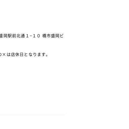
盛岡駅前北通１−１０ 橋市盛岡ビ
の×は店休日となります。