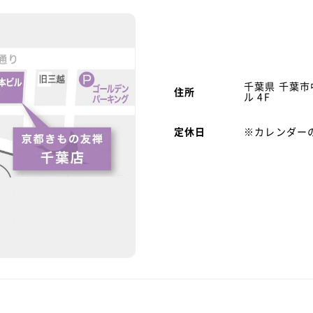
千葉県 千葉市
住所
ル 4F
定休日
※カレンダー