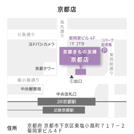
京都店
京都府 京都市下京区東塩小路町７１７－２
住所
菊岡家ビル４Ｆ