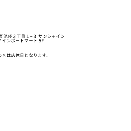
東池袋３丁目１−３ サンシャイン
インポートマート 5F
の×は店休日となります。