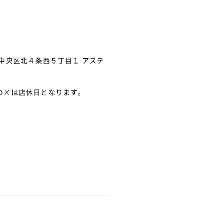
市中央区北４条西５丁目１ アステ
の×は店休日となります。