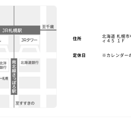
北海道 札幌
住所
ィ４５ １Ｆ
定休日
※カレンダー