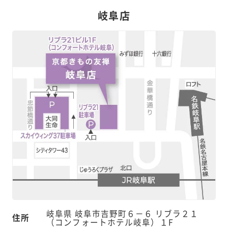
岐阜店
岐阜県 岐阜市吉野町６－６ リブラ２１
住所
（コンフォートホテル岐阜）１F