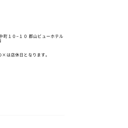
中町１０−１０ 郡山ビューホテル
階
の×は店休日となります。