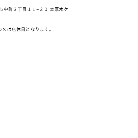
市中町３丁目１１−２０ 本厚木ケ
の×は店休日となります。