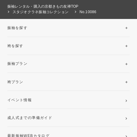
振袖レンタル・購入の京都きもの友禅TOP
スタジオクラネ振袖コレクション
No.10086
振袖を探す
袴を探す
振袖レンタルコレクション
振袖プラン
美と品格を纏う特選技法振袖
レンタルプラン
袴プラン
ご購入プラン
卒業袴レンタルプラン
イベント情報
ママ振袖・姉振袖プラン(お持ち込み振袖)
成人式までの準備ガイド
記念写真撮影(前撮り)
最新振袖WEBカタログ