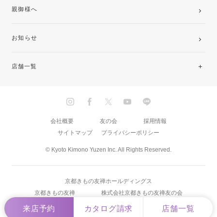
親御様へ
お知らせ
店舗一覧
北海道・東北
関東
会社概要
友の会
採用情報
サイトマップ
プライバシーポリシー
中部・東海
© Kyoto Kimono Yuzen Inc. All Rights Reserved.
近畿
京都きもの友禅ホールディングス
中国・四国
京都きもの友禅
株式会社京都きもの友禅友の会
来店予約
カタログ請求
店舗一覧
九州