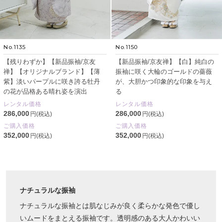
No.1135
No.1150
【残りわずか】【新品振袖/京友
【新品振袖/京友禅】【白】純白の
禅】【オリジナルブランド】【薄
振袖に咲く大輪のゴールドの薔薇
紫】淡いパープルに咲き誇る牡丹
が、大胆かつ印象的な印象を与え
の花が品格ある晴れ姿を演出
る
レンタル価格
レンタル価格
286,000
286,000
円(税込)
円(税込)
ご購入価格
ご購入価格
352,000
352,000
円(税込)
円(税込)
ナチュラルな振袖
ナチュラルな振袖とは肌なじみが良く柔らかな発色で優し
いムードをまとえる振袖です。透明感のある大人かわいい