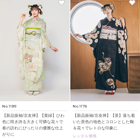
No.1189
No.1176
【新品振袖/京友禅】【黄緑】ひわ
【新品振袖/京友禅】【茶】落ち着
色に咲き誇る大きく可憐な花々で
いた茶色の地色とコロンとした鞠
春の訪れにぴったりの優雅な仕上
＆花々でレトロな印象に
がりに
レンタル価格