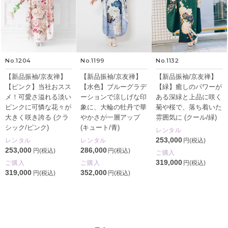
No.1204
No.1199
No.1132
【新品振袖/京友禅】
【新品振袖/京友禅】
【新品振袖/京友禅】
【ピンク】当社おスス
【水色】ブルーグラデ
【緑】癒しのパワーが
メ！可愛さ溢れる淡い
ーションで涼しげな印
ある深緑と上品に咲く
ピンクに可憐な花々が
象に、大輪の牡丹で華
菊や桜で、落ち着いた
大きく咲き誇る (クラ
やかさが一層アップ
雰囲気に (クール/緑)
シック/ピンク)
(キュート/青)
レンタル
253,000
レンタル
レンタル
円(税込)
253,000
286,000
円(税込)
円(税込)
ご購入
319,000
ご購入
ご購入
円(税込)
319,000
352,000
円(税込)
円(税込)