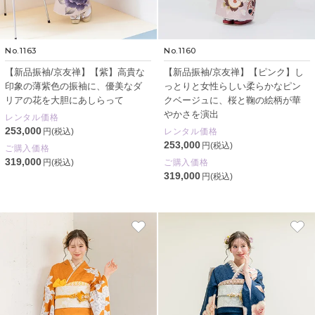
No.1163
No.1160
【新品振袖/京友禅】【紫】高貴な
【新品振袖/京友禅】【ピンク】し
印象の薄紫色の振袖に、優美なダ
っとりと女性らしい柔らかなピン
リアの花を大胆にあしらって
クベージュに、桜と鞠の絵柄が華
やかさを演出
レンタル価格
253,000
円(税込)
レンタル価格
253,000
円(税込)
ご購入価格
319,000
円(税込)
ご購入価格
319,000
円(税込)