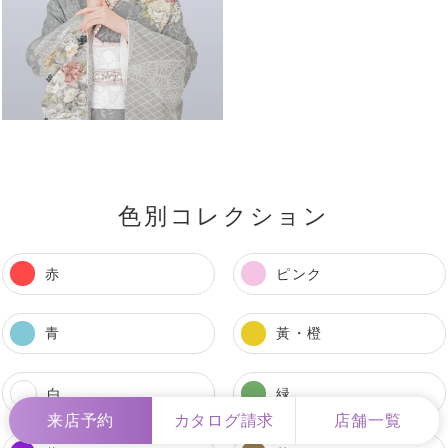
色別コレクション
赤
ピンク
青
黃・橙
白
緑
来店予約
カタログ請求
店舗一覧