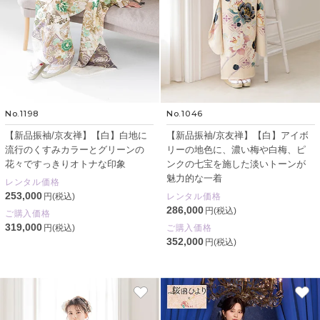
No.1198
No.1046
【新品振袖/京友禅】【白】白地に
【新品振袖/京友禅】【白】アイボ
流行のくすみカラーとグリーンの
リーの地色に、濃い梅や白梅、ピ
花々ですっきりオトナな印象
ンクの七宝を施した淡いトーンが
魅力的な一着
レンタル価格
253,000
円(税込)
レンタル価格
286,000
円(税込)
ご購入価格
319,000
円(税込)
ご購入価格
352,000
円(税込)