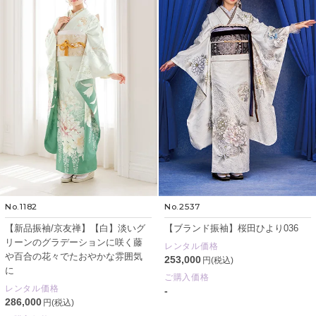
No.1182
No.2537
【新品振袖/京友禅】【白】淡いグ
【ブランド振袖】桜田ひより036
リーンのグラデーションに咲く藤
レンタル価格
や百合の花々でたおやかな雰囲気
253,000
円(税込)
に
ご購入価格
レンタル価格
-
286,000
円(税込)