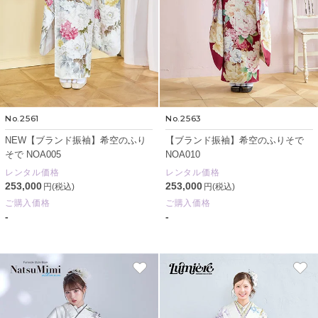
No.2561
No.2563
NEW【ブランド振袖】希空のふり
【ブランド振袖】希空のふりそで
そで NOA005
NOA010
レンタル価格
レンタル価格
253,000
253,000
円(税込)
円(税込)
ご購入価格
ご購入価格
-
-