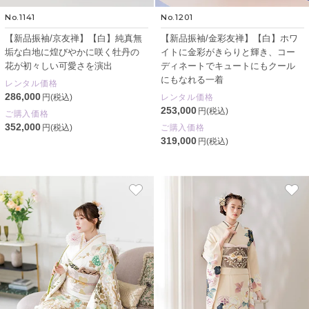
No.1141
No.1201
【新品振袖/京友禅】【白】純真無
【新品振袖/金彩友禅】【白】ホワ
垢な白地に煌びやかに咲く牡丹の
イトに金彩がきらりと輝き、コー
花が初々しい可愛さを演出
ディネートでキュートにもクール
にもなれる一着
レンタル価格
286,000
円(税込)
レンタル価格
253,000
円(税込)
ご購入価格
352,000
円(税込)
ご購入価格
319,000
円(税込)