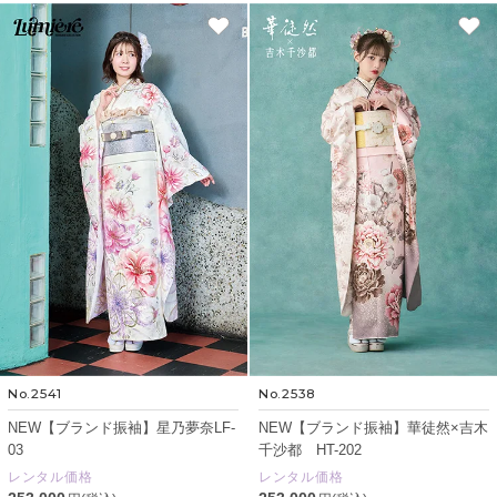
No.2541
No.2538
NEW【ブランド振袖】星乃夢奈LF-
NEW【ブランド振袖】華徒然×吉木
03
千沙都 HT-202
レンタル価格
レンタル価格