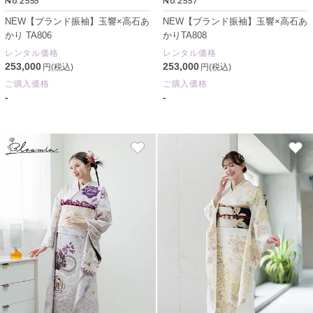
No.2555
No.2557
NEW【ブランド振袖】玉響×高石あ
NEW【ブランド振袖】玉響×高石あ
かり TA806
かりTA808
レンタル価格
レンタル価格
253,000
253,000
円(税込)
円(税込)
ご購入価格
ご購入価格
-
-