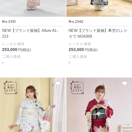
No.2551
No.2562
NEW【ブランド振袖】Allure AL-
NEW【ブランド振袖】希空のふり
213
そで NOA009
レンタル価格
レンタル価格
253,000
253,000
円(税込)
円(税込)
ご購入価格
ご購入価格
-
-