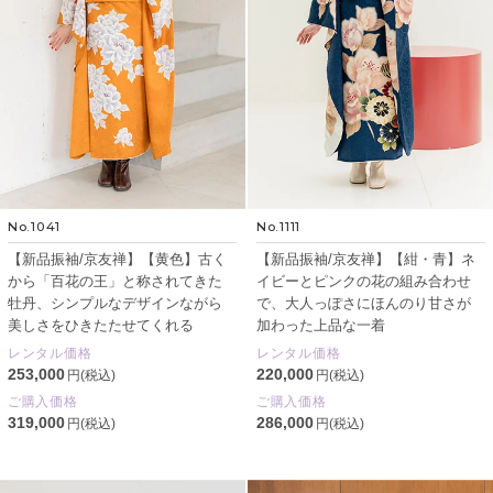
No.1041
No.1111
【新品振袖/京友禅】【黄色】古く
【新品振袖/京友禅】【紺・青】ネ
から「百花の王」と称されてきた
イビーとピンクの花の組み合わせ
牡丹、シンプルなデザインながら
で、大人っぽさにほんのり甘さが
美しさをひきたたせてくれる
加わった上品な一着
レンタル価格
レンタル価格
253,000
220,000
円(税込)
円(税込)
ご購入価格
ご購入価格
319,000
286,000
円(税込)
円(税込)