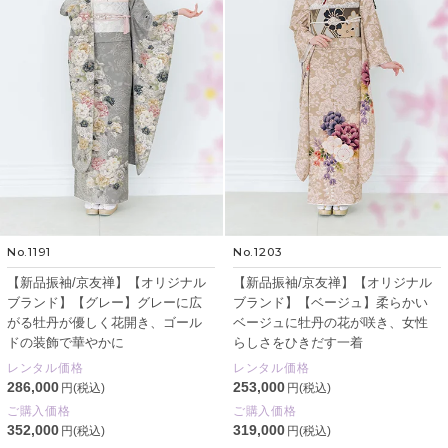
No.1191
No.1203
【新品振袖/京友禅】【オリジナル
【新品振袖/京友禅】【オリジナル
ブランド】【グレー】グレーに広
ブランド】【ベージュ】柔らかい
がる牡丹が優しく花開き、ゴール
ベージュに牡丹の花が咲き、女性
ドの装飾で華やかに
らしさをひきだす一着
レンタル価格
レンタル価格
286,000
253,000
円(税込)
円(税込)
ご購入価格
ご購入価格
352,000
319,000
円(税込)
円(税込)