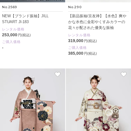
No.2569
No.290
NEW【ブランド振袖】JILL
【新品振袖/京友禅】【水色】爽や
STUART Jl-183
かな水色に金彩やくすみカラーの
花々が配された優美な振袖
レンタル価格
253,000
円(税込)
レンタル価格
319,000
円(税込)
ご購入価格
-
ご購入価格
385,000
円(税込)