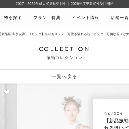
2027～2029年成人式振袖受付中｜ 2026年度卒業式袴受注開始
袴を探す
プラン・特典
イベント情報
店舗一覧
04 【新品振袖/京友禅】【ピンク】当社おススメ！可愛さ溢れる淡いピンクに可憐な花々が
COLLECTION
振袖コレクション
一覧へ戻る
No.1204
【新品振袖
れる淡いピ