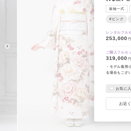
振袖一式
#ピンク
レンタルフル
253,000
円
ご購入フルセ
319,000
円
・モデル着用
る場合もござ
お気に
お近