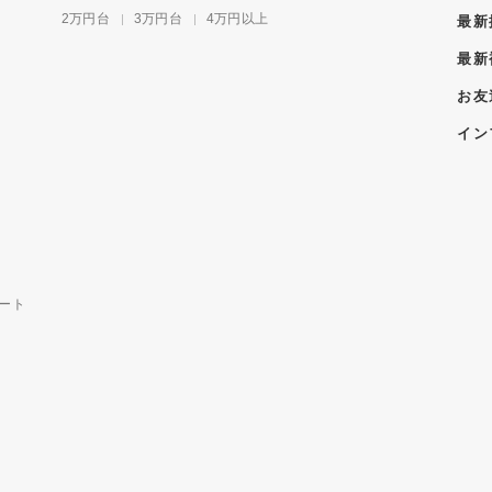
2万円台
3万円台
4万円以上
最新
最新
お友
イン
ート