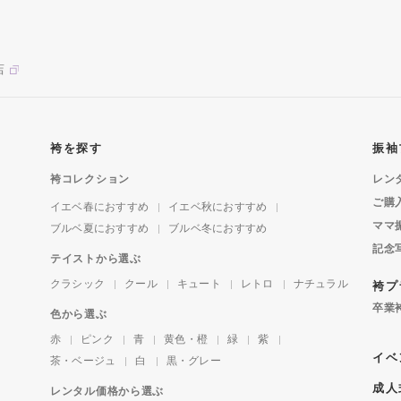
店
袴を探す
振袖
袴コレクション
レン
ご購
イエベ春におすすめ
イエベ秋におすすめ
ママ
ブルベ夏におすすめ
ブルベ冬におすすめ
記念
テイストから選ぶ
クラシック
クール
キュート
レトロ
ナチュラル
袴プ
卒業
色から選ぶ
赤
ピンク
青
黄色・橙
緑
紫
イベ
茶・ベージュ
白
黒・グレー
成人
レンタル価格から選ぶ