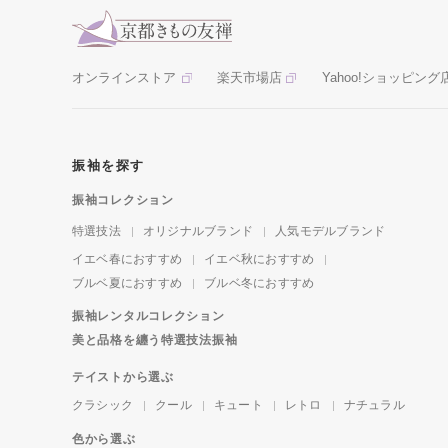
オンラインストア
楽天市場店
Yahoo!ショッピング
振袖を探す
振袖コレクション
特選技法
オリジナルブランド
人気モデルブランド
イエベ春におすすめ
イエベ秋におすすめ
ブルベ夏におすすめ
ブルベ冬におすすめ
振袖レンタルコレクション
美と品格を纏う特選技法振袖
テイストから選ぶ
クラシック
クール
キュート
レトロ
ナチュラル
色から選ぶ