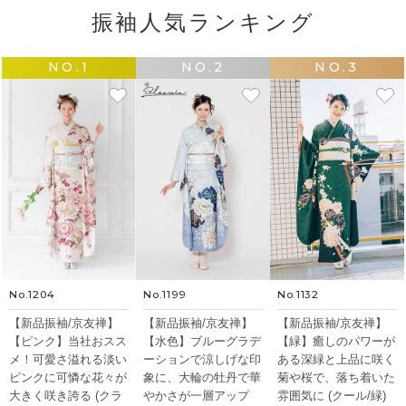
振袖人気ランキング
NO.1
NO.2
NO.3
No.1204
No.1199
No.1132
【新品振袖/京友禅】
【新品振袖/京友禅】
【新品振袖/京友禅】
【ピンク】当社おスス
【水色】ブルーグラデ
【緑】癒しのパワーが
メ！可愛さ溢れる淡い
ーションで涼しげな印
ある深緑と上品に咲く
ピンクに可憐な花々が
象に、大輪の牡丹で華
菊や桜で、落ち着いた
大きく咲き誇る (クラ
やかさが一層アップ
雰囲気に (クール/緑)