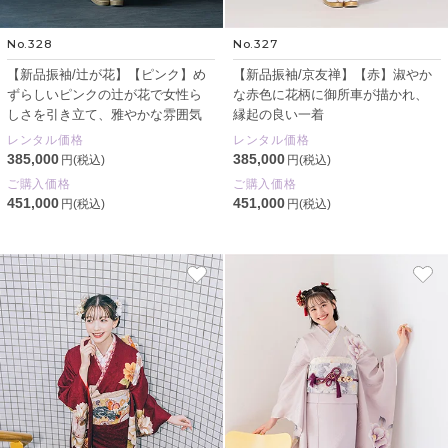
No.328
No.327
【新品振袖/辻が花】【ピンク】め
【新品振袖/京友禅】【赤】淑やか
ずらしいピンクの辻が花で女性ら
な赤色に花柄に御所車が描かれ、
しさを引き立て、雅やかな雰囲気
縁起の良い一着
レンタル価格
レンタル価格
385,000
385,000
円(税込)
円(税込)
ご購入価格
ご購入価格
451,000
451,000
円(税込)
円(税込)