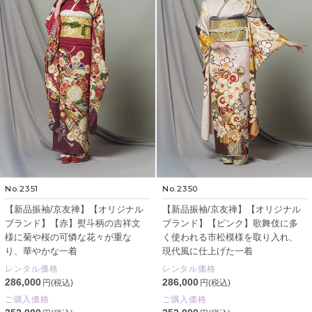
No.2351
No.2350
【新品振袖/京友禅】【オリジナル
【新品振袖/京友禅】【オリジナル
ブランド】【赤】熨斗柄の吉祥文
ブランド】【ピンク】歌舞伎に多
様に菊や桜の可憐な花々が重な
く使われる市松模様を取り入れ、
り、華やかな一着
現代風に仕上げた一着
レンタル価格
レンタル価格
286,000
286,000
円(税込)
円(税込)
ご購入価格
ご購入価格