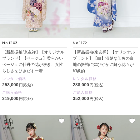
No.1203
No.1172
【新品振袖/京友禅】【オリジナル
【新品振袖/京友禅】【オリジナル
ブランド】【ベージュ】柔らかい
ブランド】【白】清楚な印象の白
ベージュに牡丹の花が咲き、女性
地の振袖に煌びやかに舞う花々が
らしさをひきだす一着
印象的
レンタル価格
レンタル価格
253,000
286,000
円(税込)
円(税込)
ご購入価格
ご購入価格
319,000
352,000
円(税込)
円(税込)