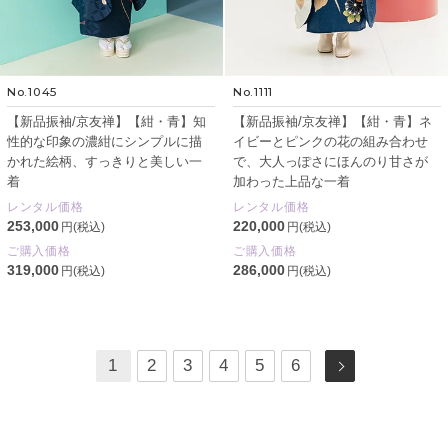
No.1045
No.1111
【新品振袖/京友禅】【紺・青】知
【新品振袖/京友禅】【紺・青】ネ
性的な印象の濃紺にシンプルに描
イビーとピンクの花の組み合わせ
かれた絵柄、すっきりと美しい一
で、大人っぽさにほんのり甘さが
着
加わった上品な一着
レンタル価格
レンタル価格
253,000
220,000
円(税込)
円(税込)
ご購入価格
ご購入価格
319,000
286,000
円(税込)
円(税込)
1
2
3
4
5
6