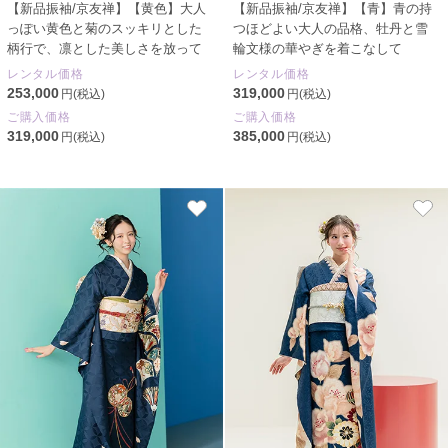
【新品振袖/京友禅】【黄色】大人
【新品振袖/京友禅】【青】青の持
っぽい黄色と菊のスッキリとした
つほどよい大人の品格、牡丹と雪
柄行で、凛とした美しさを放って
輪文様の華やぎを着こなして
レンタル価格
レンタル価格
253,000
319,000
円(税込)
円(税込)
ご購入価格
ご購入価格
319,000
385,000
円(税込)
円(税込)