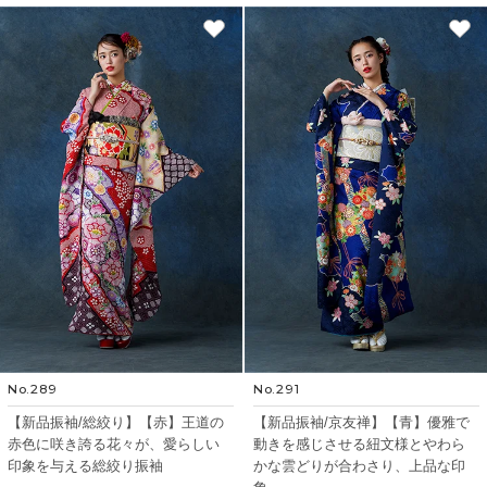
No.289
No.291
【新品振袖/総絞り】【赤】王道の
【新品振袖/京友禅】【青】優雅で
赤色に咲き誇る花々が、愛らしい
動きを感じさせる紐文様とやわら
印象を与える総絞り振袖
かな雲どりが合わさり、上品な印