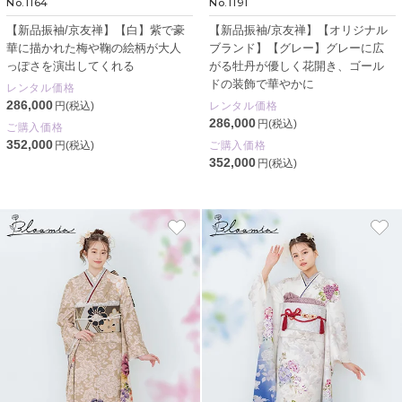
No.1164
No.1191
【新品振袖/京友禅】【白】紫で豪
【新品振袖/京友禅】【オリジナル
華に描かれた梅や鞠の絵柄が大人
ブランド】【グレー】グレーに広
っぽさを演出してくれる
がる牡丹が優しく花開き、ゴール
ドの装飾で華やかに
レンタル価格
286,000
円(税込)
レンタル価格
286,000
円(税込)
ご購入価格
352,000
円(税込)
ご購入価格
352,000
円(税込)