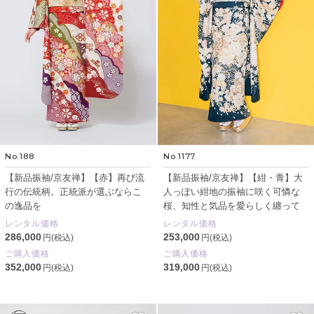
No.188
No.1177
【新品振袖/京友禅】【赤】再び流
【新品振袖/京友禅】【紺・青】大
行の伝統柄。正統派が選ぶならこ
人っぽい紺地の振袖に咲く可憐な
の逸品を
桜、知性と気品を愛らしく纏って
レンタル価格
レンタル価格
286,000
253,000
円(税込)
円(税込)
ご購入価格
ご購入価格
352,000
319,000
円(税込)
円(税込)