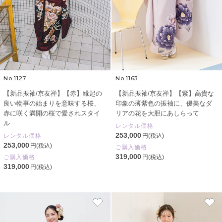
No.1127
No.1163
【新品振袖/京友禅】【赤】縁起の
【新品振袖/京友禅】【紫】高貴な
良い物事の始まりを意味する桜、
印象の薄紫色の振袖に、優美なダ
赤に咲く満開の桜で愛されスタイ
リアの花を大胆にあしらって
ル
レンタル価格
253,000
レンタル価格
円(税込)
253,000
円(税込)
ご購入価格
319,000
ご購入価格
円(税込)
319,000
円(税込)