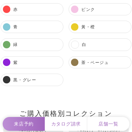
赤
ピンク
青
黃・橙
緑
白
紫
茶・ベージュ
黒・グレー
ご購入価格別コレクション
来店予約
カタログ請求
店舗一覧
#10万円台以下
#11万円～20万円未満