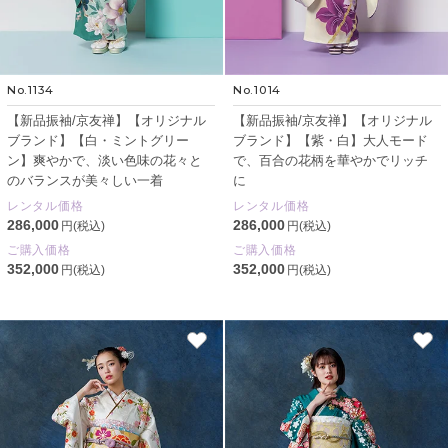
No.1134
No.1014
【新品振袖/京友禅】【オリジナル
【新品振袖/京友禅】【オリジナル
ブランド】【白・ミントグリー
ブランド】【紫・白】大人モード
ン】爽やかで、淡い色味の花々と
で、百合の花柄を華やかでリッチ
のバランスが美々しい一着
に
レンタル価格
レンタル価格
286,000
286,000
円(税込)
円(税込)
ご購入価格
ご購入価格
352,000
352,000
円(税込)
円(税込)