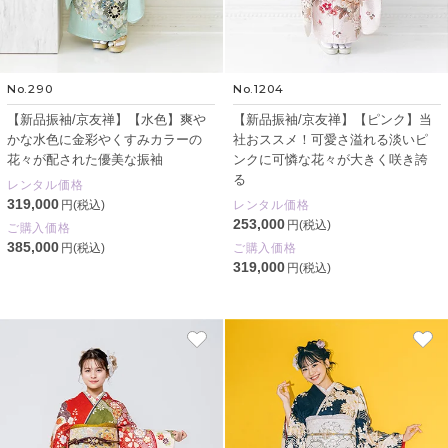
No.290
No.1204
【新品振袖/京友禅】【水色】爽や
【新品振袖/京友禅】【ピンク】当
かな水色に金彩やくすみカラーの
社おススメ！可愛さ溢れる淡いピ
花々が配された優美な振袖
ンクに可憐な花々が大きく咲き誇
る
レンタル価格
319,000
円(税込)
レンタル価格
253,000
円(税込)
ご購入価格
385,000
円(税込)
ご購入価格
319,000
円(税込)