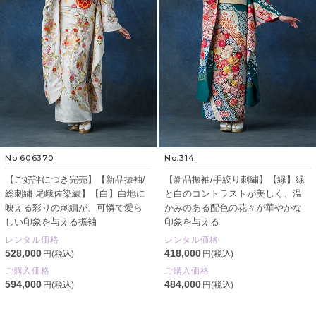
No.606370
No.314
【ご好評につき完売】【新品振袖/
【新品振袖/手絞り刺繍】【緑】緑
総刺繍 尾峨佐染繍】【白】白地に
と白のコントラストが美しく、温
映える彩りの刺繍が、可憐で愛ら
かみのある配色の花々が華やかな
しい印象を与える振袖
印象を与える
レンタル価格
レンタル価格
528,000
418,000
円(税込)
円(税込)
ご購入価格
ご購入価格
594,000
484,000
円(税込)
円(税込)