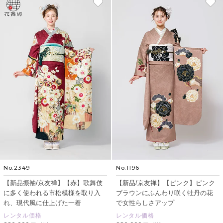
No.2349
No.1196
【新品振袖/京友禅】【赤】歌舞伎
【新品/京友禅】【ピンク】ピンク
に多く使われる市松模様を取り入
ブラウンにふんわり咲く牡丹の花
れ、現代風に仕上げた一着
で女性らしさアップ
レンタル価格
レンタル価格