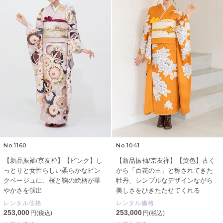
No.1160
No.1041
【新品振袖/京友禅】【ピンク】し
【新品振袖/京友禅】【黄色】古く
っとりと女性らしい柔らかなピン
から「百花の王」と称されてきた
クベージュに、桜と鞠の絵柄が華
牡丹、シンプルなデザインながら
やかさを演出
美しさをひきたたせてくれる
レンタル価格
レンタル価格
253,000
253,000
円(税込)
円(税込)