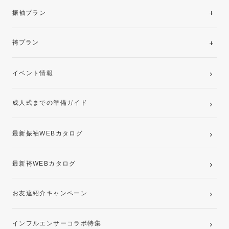
振袖レンタルコレクション
振袖プラン
美と品格を纏う特選技法振袖
レンタルプラン
袴プラン
ご購入プラン
卒業袴レンタルプラン
イベント情報
ママ振袖・姉振袖プラン(お持ち込み振袖)
成人式までの準備ガイド
記念写真撮影(前撮り)
最新振袖WEBカタログ
最新袴WEBカタログ
お友達紹介キャンペーン
インフルエンサーコラボ特集