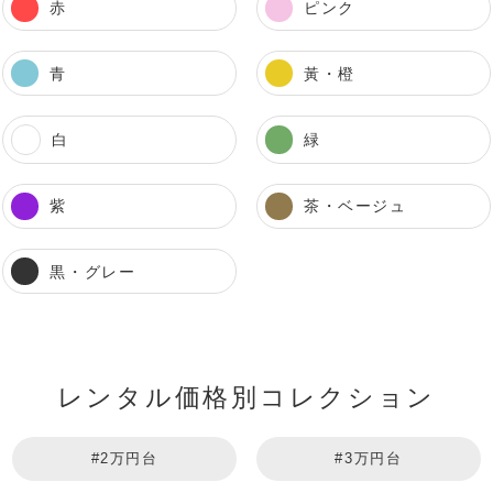
赤
ピンク
青
黃・橙
白
緑
紫
茶・ベージュ
黒・グレー
レンタル価格別コレクション
#2万円台
#3万円台