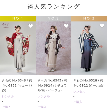
袴人気ランキング
NO.1
NO.2
NO.3
No.6528
No.6549
No.6543
きもの
/ 袴
きもの
/ 袴
きもの
/ 袴
No.6922
No.6932
No.6924
(クール/白)
(キュート/
(ナチュラ
赤)
ル/茶・ベージュ)
レンタル
-
レンタル
レンタル
-
-
ご購入
-
ご購入
ご購入