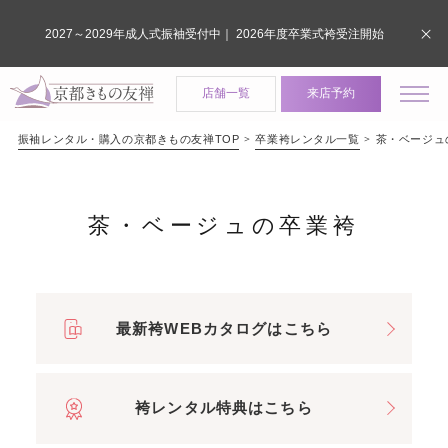
2027～2029年成人式振袖受付中｜ 2026年度卒業式袴受注開始
店舗一覧
来店予約
振袖レンタル・購入の京都きもの友禅TOP
卒業袴レンタル一覧
茶・ベージュ
茶・ベージュの卒業袴
最新袴WEBカタログはこちら
袴レンタル特典はこちら