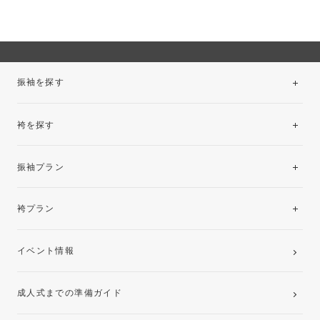
振袖を探す
袴を探す
振袖レンタルコレクション
振袖プラン
美と品格を纏う特選技法振袖
レンタルプラン
袴プラン
ご購入プラン
卒業袴レンタルプラン
イベント情報
ママ振袖・姉振袖プラン(お持ち込み振袖)
成人式までの準備ガイド
記念写真撮影(前撮り)