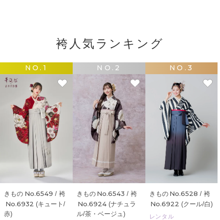
袴人気ランキング
NO.1
NO.2
NO.3
No.6528
No.6549
No.6543
きもの
/ 袴
きもの
/ 袴
きもの
/ 袴
No.6922
No.6932
No.6924
(クール/白)
(キュート/
(ナチュラ
赤)
ル/茶・ベージュ)
レンタル