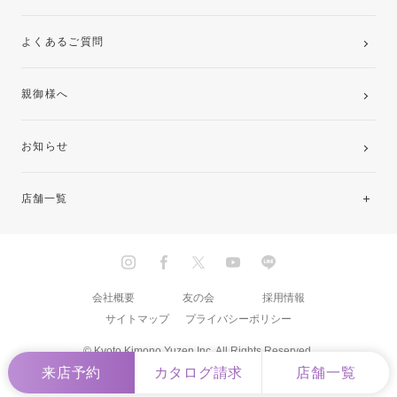
よくあるご質問
親御様へ
お知らせ
店舗一覧
北海道・東北
関東
会社概要
友の会
採用情報
サイトマップ
プライバシーポリシー
中部・東海
© Kyoto Kimono Yuzen Inc. All Rights Reserved.
来店予約
カタログ請求
店舗一覧
近畿