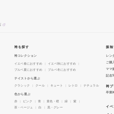
店
袴を探す
振袖
袴コレクション
レン
ご購
イエベ春におすすめ
イエベ秋におすすめ
ママ
ブルベ夏におすすめ
ブルベ冬におすすめ
記念
テイストから選ぶ
クラシック
クール
キュート
レトロ
ナチュラル
袴プ
卒業
色から選ぶ
赤
ピンク
青
黄色・橙
緑
紫
イベ
茶・ベージュ
白
黒・グレー