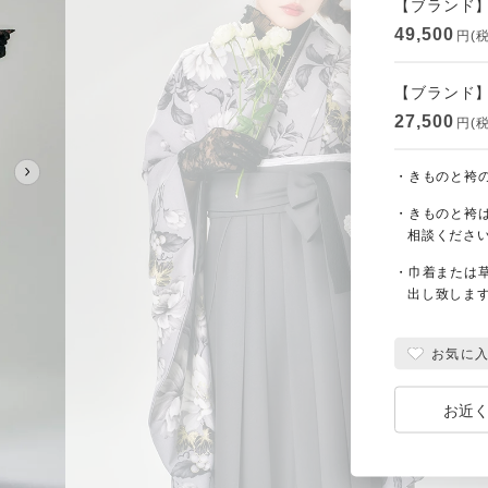
【ブランド】
49,500
円(
【ブランド】袴
27,500
円(
・きものと袴
・きものと袴
相談くださ
・巾着または
出し致しま
お気に
お近