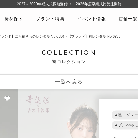
2027～2029年成人式振袖受付中｜ 2026年度卒業式袴受注開始
袴を探す
プラン・特典
イベント情報
店舗一覧
ランド】二尺袖きものレンタル No.6550・【ブランド】袴レンタル No.6933
COLLECTION
袴コレクション
一覧へ戻る
#黒・グレ
#ブルべ冬