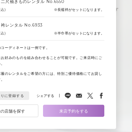
二尺袖きものレンタル No.6550
税込)
※長襦袢がセットになります。
レンタル No.6933
税込)
※半巾帯がセットになります。
のコーディネートは一例です。
はお好みのものを組み合わせることが可能です。ご来店時にご
い。
草履のレンタルをご希望の方には、特別ご優待価格にてお貸し
す。
シェアする
入りに登録する
くの店舗を探す
来店予約をする