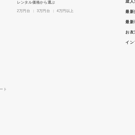
成人
レンタル価格から選ぶ
2万円台
3万円台
4万円以上
最新
最新
お友
イン
ート