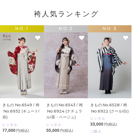
袴人気ランキング
NO.1
NO.2
NO.3
No.6528
No.6549
No.6543
きもの
/ 袴
きもの
/ 袴
きもの
/ 袴
No.6922
No.6932
No.6924
(クール/白)
(キュート/
(ナチュラ
赤)
ル/茶・ベージュ)
レンタル
33,000
円(税込)
レンタル
レンタル
77,000
55,000
円(税込)
円(税込)
ご購入