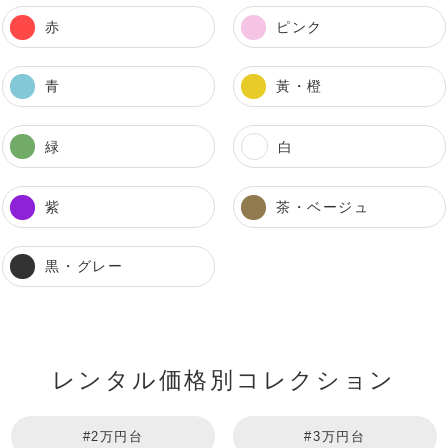
赤
ピンク
青
黃・橙
緑
白
紫
茶・ベージュ
黒・グレー
レンタル価格別コレクション
#2万円台
#3万円台