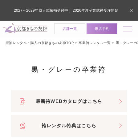
2027～2029年成人式振袖受付中｜ 2026年度卒業式袴受注開始
店舗一覧
来店予約
振袖レンタル・購入の京都きもの友禅TOP
卒業袴レンタル一覧
黒・グレーの
黒・グレーの卒業袴
最新袴WEBカタログはこちら
袴レンタル特典はこちら