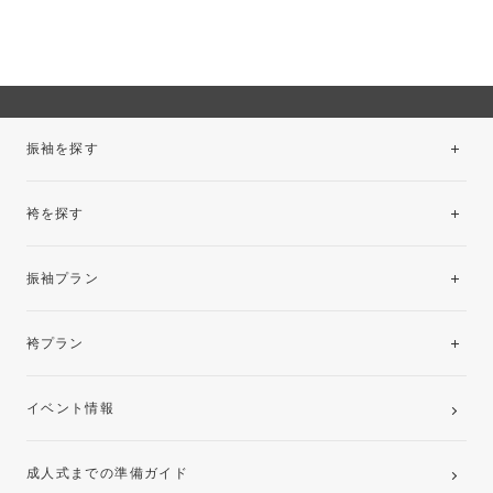
振袖を探す
袴を探す
振袖レンタルコレクション
振袖プラン
美と品格を纏う特選技法振袖
レンタルプラン
袴プラン
ご購入プラン
卒業袴レンタルプラン
イベント情報
ママ振袖・姉振袖プラン(お持ち込み振袖)
成人式までの準備ガイド
記念写真撮影(前撮り)