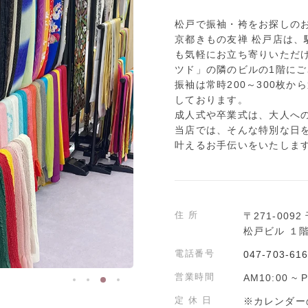
松戸で振袖・袴をお探しの
京都きもの友禅 松戸店は
も気軽にお立ち寄りいただ
ツド」の隣のビルの1階に
振袖は常時200～300枚
しております。
成人式や卒業式は、大人へ
当店では、そんな特別な日
叶えるお手伝いをいたしま
住所
〒271-00
松戸ビル １
電話番号
047-703-61
営業時間
AM10:00 ~ 
定 休 日
※カレンダー