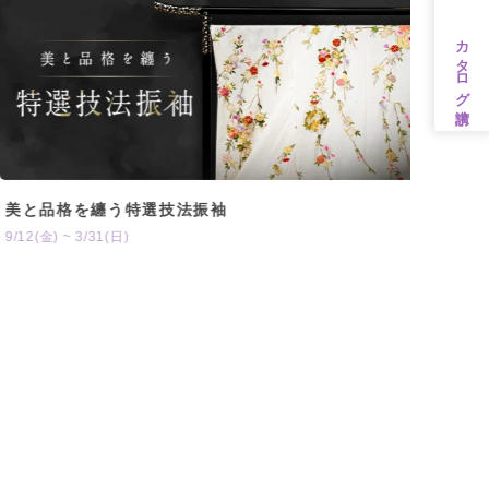
カタログ請求
美と品格を纏う特選技法振袖
202
9/12(金) ~ 3/31(日)
5/01(金