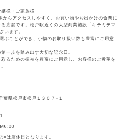
お嬢様・ご家族様
、駅からアクセスしやすく、お買い物やお出かけの合間に
ける店舗です。松戸駅近くの大型商業施設「キテミテマ
ございます。
から選ぶことができ、小物のお取り扱い数も豊富にご用意
の第一歩を踏み出す大切な記念日。
を彩るための振袖を豊富にご用意し、お客様のご希望を
す。
92 千葉県松戸市松戸１３０７−１
階
61
PM6:00
の×は店休日となります。