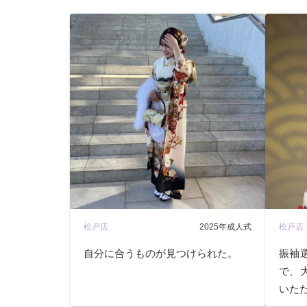
松戸店
2025年成人式
松戸店
自分に合うものが見つけられた。
振袖
で、
いた