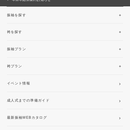
振袖を探す
袴を探す
振袖レンタルコレクション
振袖プラン
美と品格を纏う特選技法振袖
レンタルプラン
袴プラン
ご購入プラン
卒業袴レンタルプラン
イベント情報
ママ振袖・姉振袖プラン(お持ち込み振袖)
成人式までの準備ガイド
記念写真撮影(前撮り)
最新振袖WEBカタログ