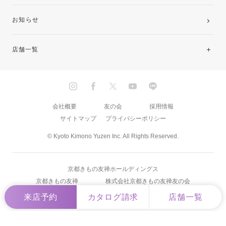
お知らせ
店舗一覧
北海道・東北
関東
会社概要
友の会
採用情報
サイトマップ
プライバシーポリシー
中部・東海
© Kyoto Kimono Yuzen Inc. All Rights Reserved.
近畿
京都きもの友禅ホールディングス
中国・四国
京都きもの友禅
株式会社京都きもの友禅友の会
来店予約
カタログ請求
店舗一覧
九州