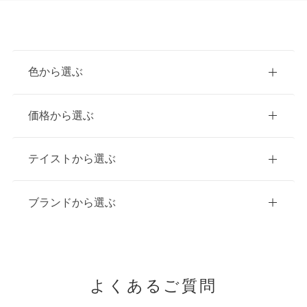
色から選ぶ
赤
ピンク
青
価格から選ぶ
黃・橙
白
緑
紫
ご購入
レンタル
テイストから選ぶ
茶・ベージュ
黒・グレー
10万円台以下
クラシック
ブランドから選ぶ
11万円～20万円未満
キュート
イエベ春におすすめ
20万円～26万円未満
よくあるご質問
クール
イエベ秋におすすめ