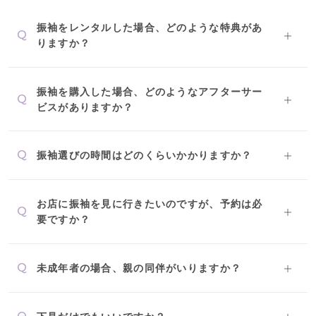
26万円～31万円未満
レトロ
ブルべ夏におすすめ
振袖をレンタルした場合、どのような特典があ
Q
りますか？
31万円以上
ナチュラル
ブルべ冬におすすめ
振袖を購入した場合、どのようなアフターサー
Q
ビスがありますか？
特選技法
オリジナルブランド
Q
振袖選びの時間はどのくらいかかりますか？
人気モデルブランド
お店に振袖を見に行きたいのですが、予約は必
Q
要ですか？
Q
未成年者の場合、親の同伴がいりますか？