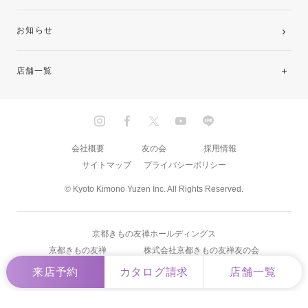
お知らせ
店舗一覧
北海道・東北
関東
会社概要
友の会
採用情報
サイトマップ
プライバシーポリシー
中部・東海
© Kyoto Kimono Yuzen Inc. All Rights Reserved.
近畿
京都きもの友禅ホールディングス
中国・四国
京都きもの友禅
株式会社京都きもの友禅友の会
来店予約
カタログ請求
店舗一覧
九州