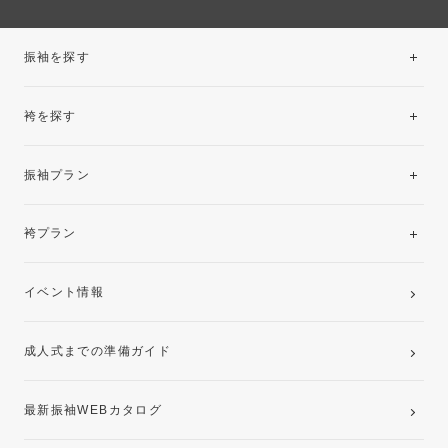
振袖を探す
袴を探す
振袖レンタルコレクション
振袖プラン
美と品格を纏う特選技法振袖
レンタルプラン
袴プラン
ご購入プラン
卒業袴レンタルプラン
イベント情報
ママ振袖・姉振袖プラン(お持ち込み振袖)
成人式までの準備ガイド
記念写真撮影(前撮り)
最新振袖WEBカタログ