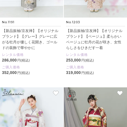
No.1191
No.1203
【新品振袖/京友禅】【オリジナル
【新品振袖/京友禅】【オリジナル
ブランド】【グレー】グレーに広
ブランド】【ベージュ】柔らかい
がる牡丹が優しく花開き、ゴール
ベージュに牡丹の花が咲き、女性
ドの装飾で華やかに
らしさをひきだす一着
レンタル価格
レンタル価格
286,000
253,000
円(税込)
円(税込)
ご購入価格
ご購入価格
352,000
319,000
円(税込)
円(税込)