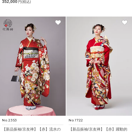
352,000
円(税込)
No.2353
No.1722
【新品振袖/京友禅】【赤】流水の
【新品振袖/京友禅】【赤】躍動的