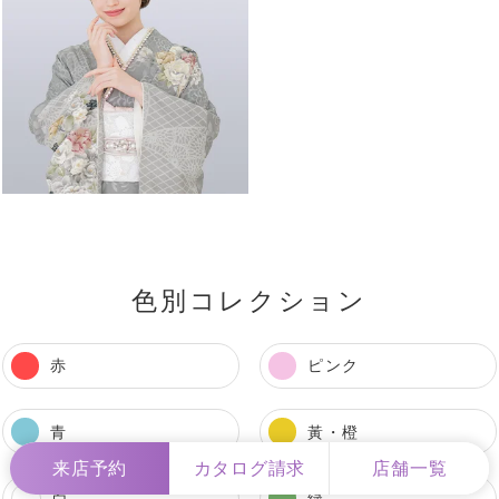
色別コレクション
赤
ピンク
青
黃・橙
来店予約
カタログ請求
店舗一覧
白
緑