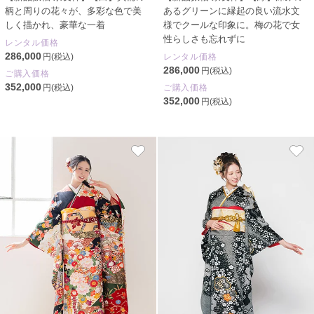
柄と周りの花々が、多彩な色で美
あるグリーンに縁起の良い流水文
しく描かれ、豪華な一着
様でクールな印象に。梅の花で女
性らしさも忘れずに
レンタル価格
286,000
円(税込)
レンタル価格
286,000
円(税込)
ご購入価格
352,000
円(税込)
ご購入価格
352,000
円(税込)