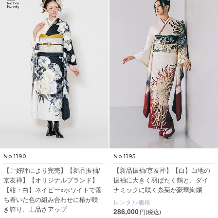
No.1190
No.1195
【ご好評により完売】【新品振袖/
【新品振袖/京友禅】【白】白地の
京友禅】【オリジナルブランド】
振袖に大きく羽ばたく鶴と、ダイ
【紺・白】ネイビーxホワイトで落
ナミックに咲く糸菊が豪華絢爛
ち着いた色の組み合わせに椿が咲
レンタル価格
き誇り、上品さアップ
286,000
円(税込)