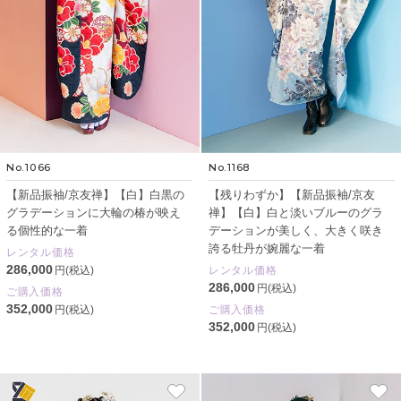
No.1066
No.1168
【新品振袖/京友禅】【白】白黒の
【残りわずか】【新品振袖/京友
グラデーションに大輪の椿が映え
禅】【白】白と淡いブルーのグラ
る個性的な一着
デーションが美しく、大きく咲き
誇る牡丹が婉麗な一着
レンタル価格
286,000
円(税込)
レンタル価格
286,000
円(税込)
ご購入価格
352,000
円(税込)
ご購入価格
352,000
円(税込)