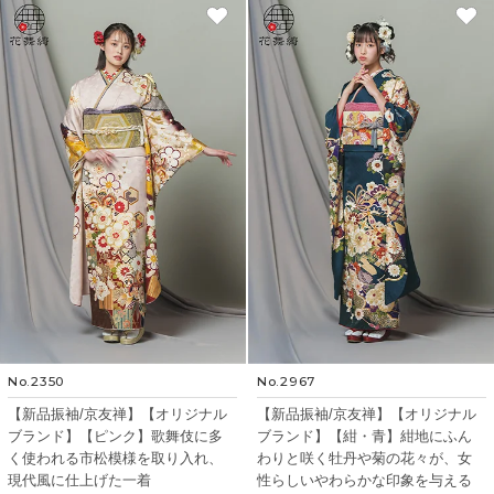
No.2350
No.2967
【新品振袖/京友禅】【オリジナル
【新品振袖/京友禅】【オリジナル
ブランド】【ピンク】歌舞伎に多
ブランド】【紺・青】紺地にふん
く使われる市松模様を取り入れ、
わりと咲く牡丹や菊の花々が、女
現代風に仕上げた一着
性らしいやわらかな印象を与える