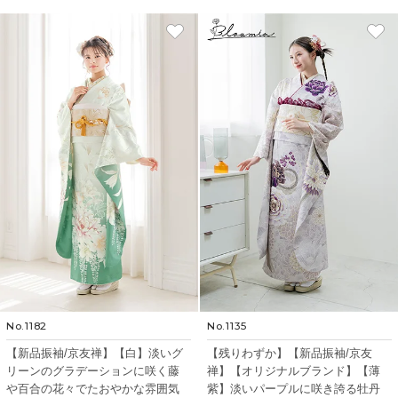
No.1182
No.1135
【新品振袖/京友禅】【白】淡いグ
【残りわずか】【新品振袖/京友
リーンのグラデーションに咲く藤
禅】【オリジナルブランド】【薄
や百合の花々でたおやかな雰囲気
紫】淡いパープルに咲き誇る牡丹