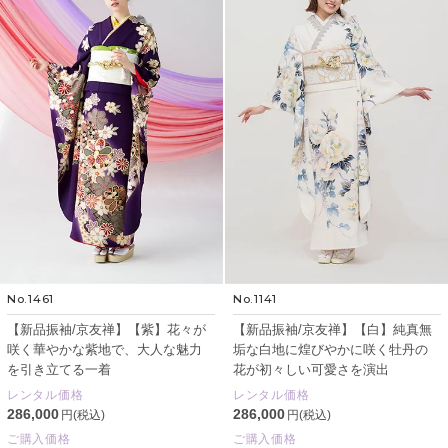
No.1461
No.1141
【新品振袖/京友禅】【紫】花々が
【新品振袖/京友禅】【白】純真無
咲く華やかな紫地で、大人な魅力
垢な白地に煌びやかに咲く牡丹の
を引き立てる一着
花が初々しい可愛さを演出
レンタル価格
レンタル価格
286,000
286,000
円(税込)
円(税込)
ご購入価格
ご購入価格