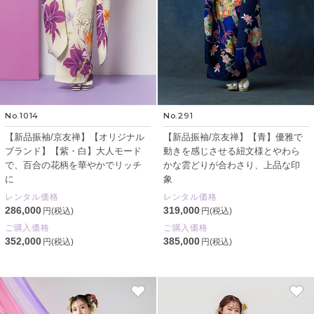
No.1014
No.291
【新品振袖/京友禅】【オリジナル
【新品振袖/京友禅】【青】優雅で
ブランド】【紫・白】大人モード
動きを感じさせる紐文様とやわら
で、百合の花柄を華やかでリッチ
かな雲どりが合わさり、上品な印
に
象
レンタル価格
レンタル価格
286,000
319,000
円(税込)
円(税込)
ご購入価格
ご購入価格
352,000
385,000
円(税込)
円(税込)