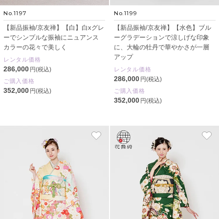
No.1197
No.1199
【新品振袖/京友禅】【白】白xグレ
【新品振袖/京友禅】【水色】ブル
ーでシンプルな振袖にニュアンス
ーグラデーションで涼しげな印象
カラーの花々で美しく
に、大輪の牡丹で華やかさが一層
アップ
レンタル価格
286,000
円(税込)
レンタル価格
286,000
円(税込)
ご購入価格
352,000
円(税込)
ご購入価格
352,000
円(税込)