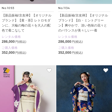
No.1093
No.1134
【新品振袖/京友禅】【オリジナル
【新品振袖/京友禅】【オリジナル
ブランド】【黄・茶】レトロモダ
ブランド】【白・ミントグリー
ンに、大輪の梅の花々を大人の配
ン】爽やかで、淡い色味の花々と
色で着こなして
のバランスが美々しい一着
レンタル価格
レンタル価格
286,000
286,000
円(税込)
円(税込)
ご購入価格
ご購入価格
352,000
352,000
円(税込)
円(税込)