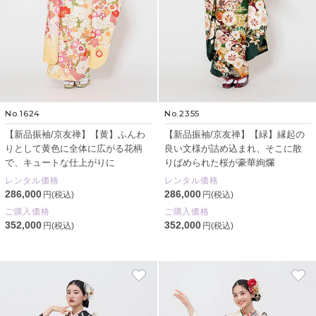
No.1624
No.2355
【新品振袖/京友禅】【黄】ふんわ
【新品振袖/京友禅】【緑】縁起の
りとして黄色に全体に広がる花柄
良い文様が詰め込まれ、そこに散
で、キュートな仕上がりに
りばめられた桜が豪華絢爛
レンタル価格
レンタル価格
286,000
286,000
円(税込)
円(税込)
ご購入価格
ご購入価格
352,000
352,000
円(税込)
円(税込)