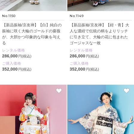
No.1150
No.1149
【新品振袖/京友禅】【白】純白の
【新品振袖/京友禅】【紺・青】大
振袖に咲く大輪のゴールドの薔薇
人な濃紺で伝統の柄をよりリッチ
が、大胆かつ印象的な印象を与え
に引き立て、大輪の花に包まれた
る
ゴージャスな一枚
レンタル価格
レンタル価格
286,000
286,000
円(税込)
円(税込)
ご購入価格
ご購入価格
352,000
352,000
円(税込)
円(税込)