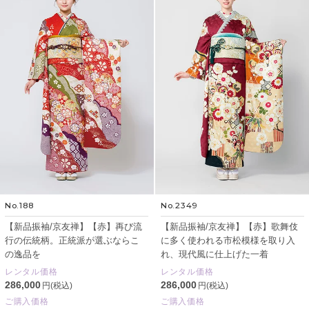
No.188
No.2349
【新品振袖/京友禅】【赤】再び流
【新品振袖/京友禅】【赤】歌舞伎
行の伝統柄。正統派が選ぶならこ
に多く使われる市松模様を取り入
の逸品を
れ、現代風に仕上げた一着
レンタル価格
レンタル価格
286,000
286,000
円(税込)
円(税込)
ご購入価格
ご購入価格