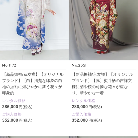
No.1172
No.2351
【新品振袖/京友禅】【オリジナル
【新品振袖/京友禅】【オリジナル
ブランド】【白】清楚な印象の白
ブランド】【赤】熨斗柄の吉祥文
地の振袖に煌びやかに舞う花々が
様に菊や桜の可憐な花々が重な
印象的
り、華やかな一着
レンタル価格
レンタル価格
286,000
286,000
円(税込)
円(税込)
ご購入価格
ご購入価格
352,000
352,000
円(税込)
円(税込)