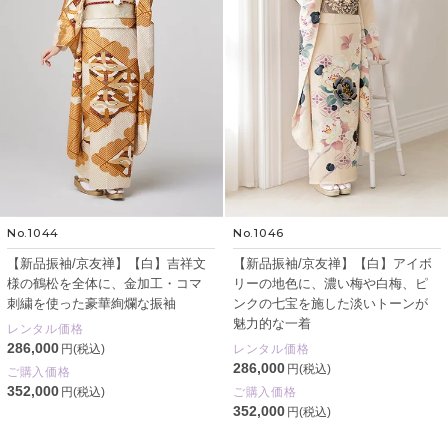
No.1044
No.1046
【新品振袖/京友禅】【白】吉祥文
【新品振袖/京友禅】【白】アイボ
様の鶴松を全体に、金加工・コマ
リーの地色に、濃い梅や白梅、ピ
刺繍を使った豪華絢爛な振袖
ンクの七宝を施した淡いトーンが
魅力的な一着
レンタル価格
286,000
円(税込)
レンタル価格
286,000
円(税込)
ご購入価格
352,000
円(税込)
ご購入価格
352,000
円(税込)