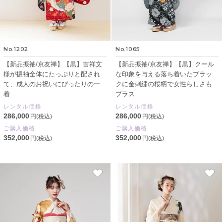
No.1202
No.1065
【新品振袖/京友禅】【黒】吉祥文
【新品振袖/京友禅】【黒】クール
様が振袖全体にたっぷりと配され
な印象を与える落ち着いたブラッ
て、成人のお祝いにぴったりの一
クに金刺繍の桜柄で女性らしさも
着
プラス
レンタル価格
レンタル価格
286,000
286,000
円(税込)
円(税込)
ご購入価格
ご購入価格
352,000
352,000
円(税込)
円(税込)