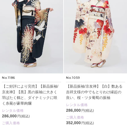
No.1186
No.1059
【ご好評により完売】【新品振袖/
【新品振袖/京友禅】【白】数ある
京友禅】【黒】黒の振袖に大きく
吉祥文様の中でもとりわけ縁起の
羽ばたく鶴と、ダイナミックに咲
良い、桜・ツタ葡萄の振袖
く糸菊が豪華絢爛
レンタル価格
286,000
レンタル価格
円(税込)
286,000
円(税込)
ご購入価格
352,000
ご購入価格
円(税込)