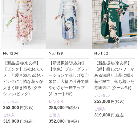
No.1204
No.1199
No.1132
【新品振袖/京友禅】
【新品振袖/京友禅】
【新品振袖/京友禅】
【ピンク】当社おスス
【水色】ブルーグラデ
【緑】癒しのパワーが
メ！可愛さ溢れる淡い
ーションで涼しげな印
ある深緑と上品に咲く
ピンクに可憐な花々が
象に、大輪の牡丹で華
菊や桜で、落ち着いた
大きく咲き誇る (クラ
やかさが一層アップ
雰囲気に (クール/緑)
シック/ピンク)
(キュート/青)
レンタル
253,000
レンタル
レンタル
円(税込)
253,000
286,000
円(税込)
円(税込)
ご購入
319,000
ご購入
ご購入
円(税込)
319,000
352,000
円(税込)
円(税込)