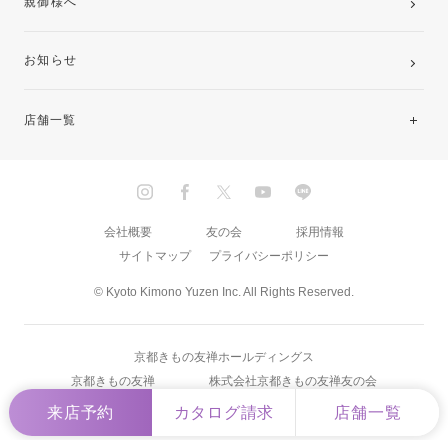
親御様へ
お知らせ
店舗一覧
北海道・東北
関東
会社概要
友の会
採用情報
サイトマップ
プライバシーポリシー
中部・東海
© Kyoto Kimono Yuzen Inc. All Rights Reserved.
近畿
京都きもの友禅ホールディングス
中国・四国
京都きもの友禅
株式会社京都きもの友禅友の会
来店予約
カタログ請求
店舗一覧
九州