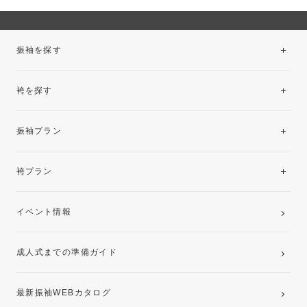
振袖を探す
袴を探す
振袖レンタルコレクション
振袖プラン
美と品格を纏う特選技法振袖
レンタルプラン
袴プラン
ご購入プラン
卒業袴レンタルプラン
イベント情報
ママ振袖・姉振袖プラン(お持ち込み振袖)
成人式までの準備ガイド
記念写真撮影(前撮り)
最新振袖WEBカタログ