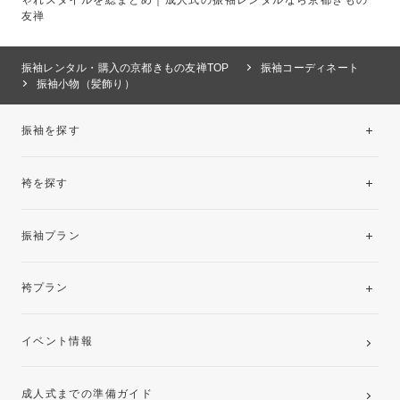
友禅
振袖レンタル・購入の京都きもの友禅TOP
振袖コーディネート
振袖小物（髪飾り）
振袖を探す
袴を探す
振袖レンタルコレクション
振袖プラン
美と品格を纏う特選技法振袖
レンタルプラン
袴プラン
ご購入プラン
卒業袴レンタルプラン
イベント情報
ママ振袖・姉振袖プラン(お持ち込み振袖)
成人式までの準備ガイド