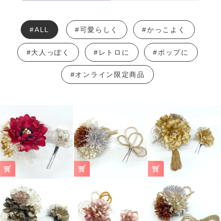
#ALL
#可愛らしく
#かっこよく
#大人っぽく
#レトロに
#ポップに
#オンライン限定商品