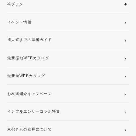
レンタルプラン
袴プラン
ご購入プラン
卒業袴レンタルプラン
イベント情報
ママ振袖・姉振袖プラン(お持ち込み振袖)
成人式までの準備ガイド
記念写真撮影(前撮り)
最新振袖WEBカタログ
最新袴WEBカタログ
お友達紹介キャンペーン
インフルエンサーコラボ特集
京都きもの友禅について