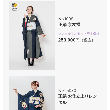
No.1088
正絹 京友禅
レンタルフルセット基本価格
253,000
円（税込）
No.24050
正絹 お仕立上りレン
タル