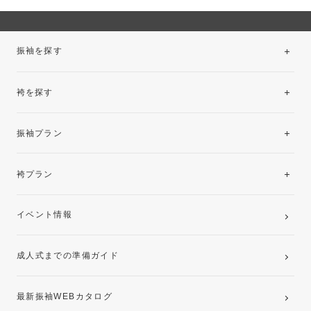
振袖を探す
袴を探す
振袖レンタルコレクション
振袖プラン
美と品格を纏う特選技法振袖
レンタルプラン
袴プラン
ご購入プラン
卒業袴レンタルプラン
イベント情報
ママ振袖・姉振袖プラン(お持ち込み振袖)
成人式までの準備ガイド
記念写真撮影(前撮り)
最新振袖WEBカタログ