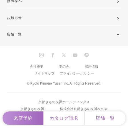
親御様へ
お知らせ
店舗一覧
北海道・東北
関東
会社概要
友の会
採用情報
サイトマップ
プライバシーポリシー
中部・東海
© Kyoto Kimono Yuzen Inc. All Rights Reserved.
近畿
京都きもの友禅ホールディングス
中国・四国
京都きもの友禅
株式会社京都きもの友禅友の会
来店予約
カタログ請求
店舗一覧
九州