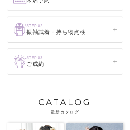
来店予約
下見だけでもOK！
まずはお気軽にご来店ください。
STEP 02
振袖試着・持ち物点検
WEBで簡単1分！
振袖をこれから選ぶ方
来店予約をする
お気に入りの振袖が見つかるまで、何着でも
STEP 03
試着できます。
ご成約
振袖をお持ちの方
振袖が決まったら、前撮りや成人式までの流
・不足している小物がないか、仕立て直しが
れをご説明いたします。前撮りの日時も予約
必要な振袖か無料で点検します。
可能です。
CATALOG
・振袖コンシェルジュが、振袖に合う小物や
バッグでお嬢様らしいコーディネートをご
最新カタログ
提案します。