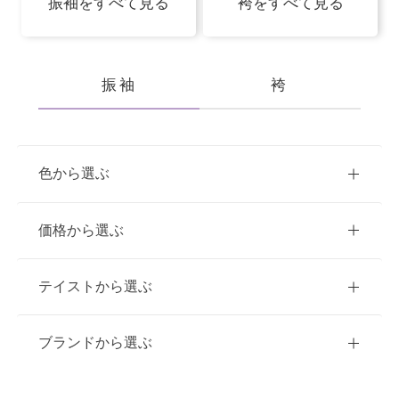
振袖をすべて見る
袴をすべて見る
振袖
袴
色から選ぶ
赤
ピンク
青
価格から選ぶ
黃・橙
白
緑
紫
ご購入
レンタル
テイストから選ぶ
茶・ベージュ
黒・グレー
10万円台以下
クラシック
ブランドから選ぶ
11万円～20万円未満
キュート
イエベ春におすすめ