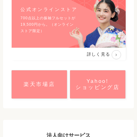
公式オンラインストア
700点以上の振袖フルセットが
19,500
円から。（オンライン
ストア限定）
詳しく見る
Yahoo!
楽天市場店
ショッピング店
法人向けサービス