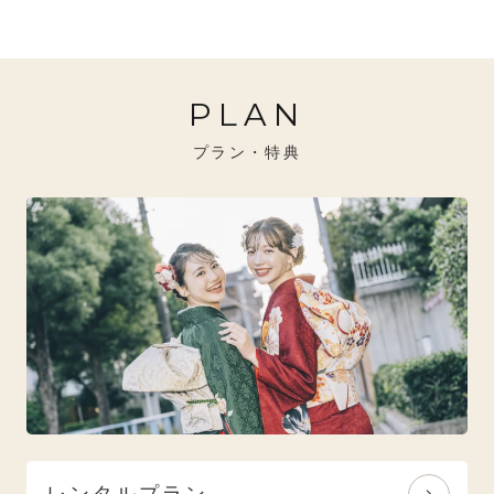
20万円～26万円未満
クール
イエベ秋におすすめ
PLAN
26万円～31万円未満
レトロ
ブルべ夏におすすめ
プラン・特典
31万円以上
ナチュラル
ブルべ冬におすすめ
特選技法
オリジナルブランド
人気モデルブランド
レンタルプラン