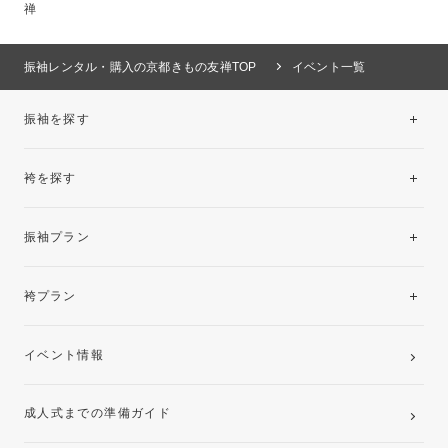
禅
振袖レンタル・購入の京都きもの友禅TOP
イベント一覧
振袖を探す
袴を探す
振袖レンタルコレクション
振袖プラン
美と品格を纏う特選技法振袖
レンタルプラン
袴プラン
ご購入プラン
卒業袴レンタルプラン
イベント情報
ママ振袖・姉振袖プラン(お持ち込み振袖)
成人式までの準備ガイド
記念写真撮影(前撮り)