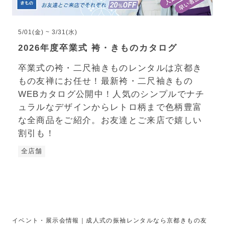
5/01(金) ~ 3/31(水)
2026年度卒業式 袴・きものカタログ
卒業式の袴・二尺袖きものレンタルは京都き
もの友禅にお任せ！最新袴・二尺袖きもの
WEBカタログ公開中！人気のシンプルでナチ
ュラルなデザインからレトロ柄まで色柄豊富
な全商品をご紹介。お友達とご来店で嬉しい
割引も！
全店舗
イベント・展示会情報｜成人式の振袖レンタルなら京都きもの友