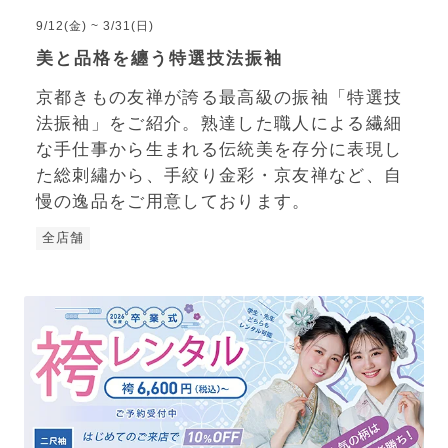
9/12(金) ~ 3/31(日)
美と品格を纏う特選技法振袖
京都きもの友禅が誇る最高級の振袖「特選技
法振袖」をご紹介。熟達した職人による繊細
な手仕事から生まれる伝統美を存分に表現し
た総刺繡から、手絞り金彩・京友禅など、自
慢の逸品をご用意しております。
全店舗