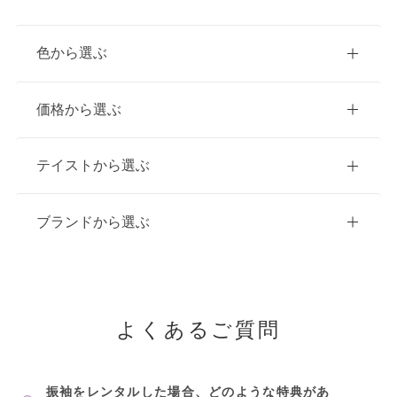
色から選ぶ
赤
ピンク
青
価格から選ぶ
黃・橙
緑
白
紫
ご購入
レンタル
テイストから選ぶ
茶・ベージュ
黒・グレー
10万円台以下
クラシック
ブランドから選ぶ
11万円～20万円未満
キュート
イエベ春におすすめ
20万円～26万円未満
よくあるご質問
クール
イエベ秋におすすめ
26万円～31万円未満
レトロ
ブルべ夏におすすめ
振袖をレンタルした場合、どのような特典があ