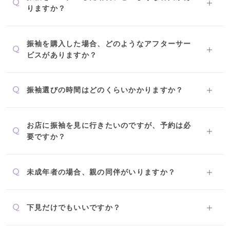
Q
りますか？
31万円以上
ナチュラル
ブルべ冬におすすめ
振袖を購入した場合、どのようなアフターサー
Q
ビスがありますか？
特選技法
オリジナルブランド
Q
振袖選びの時間はどのくらいかかりますか？
人気モデルブランド
お店に振袖を見に行きたいのですが、予約は必
Q
要ですか？
Q
未成年者の場合、親の同伴がいりますか？
Q
下見だけでもいいですか？