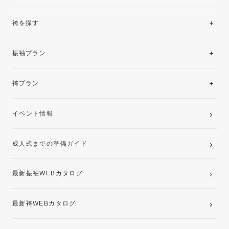
袴を探す
振袖レンタルコレクション
振袖プラン
美と品格を纏う特選技法振袖
レンタルプラン
袴プラン
ご購入プラン
卒業袴レンタルプラン
イベント情報
ママ振袖・姉振袖プラン(お持ち込み振袖)
成人式までの準備ガイド
記念写真撮影(前撮り)
最新振袖WEBカタログ
最新袴WEBカタログ