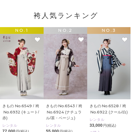
袴人気ランキング
NO.1
NO.2
NO.3
No.6528
No.6549
No.6543
きもの
/ 袴
きもの
/ 袴
きもの
/ 袴
No.6922
No.6932
No.6924
(クール/白)
(キュート/
(ナチュラ
赤)
ル/茶・ベージュ)
レンタル
33,000
円(税込)
レンタル
レンタル
77,000
55,000
円(税込)
円(税込)