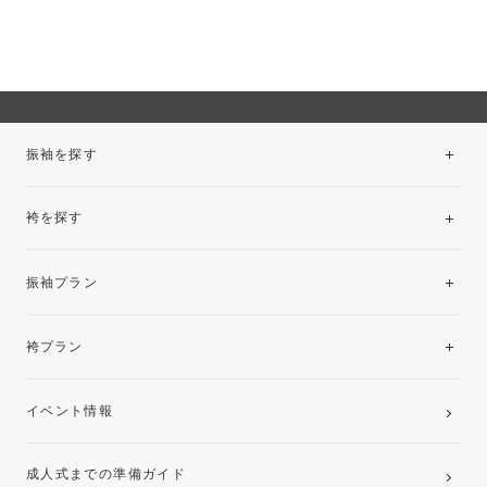
振袖を探す
袴を探す
振袖レンタルコレクション
振袖プラン
美と品格を纏う特選技法振袖
レンタルプラン
袴プラン
ご購入プラン
卒業袴レンタルプラン
イベント情報
ママ振袖・姉振袖プラン(お持ち込み振袖)
成人式までの準備ガイド