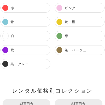
赤
ピンク
青
黃・橙
白
緑
紫
茶・ベージュ
黒・グレー
レンタル価格別コレクション
#2万円台
#3万円台