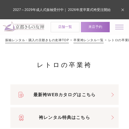
2027～2029年成人式振袖受付中｜ 2026年度卒業式袴受注開始
店舗一覧
来店予約
振袖レンタル・購入の京都きもの友禅TOP
卒業袴レンタル一覧
レトロの卒業
レトロの卒業袴
最新袴WEBカタログはこちら
袴レンタル特典はこちら