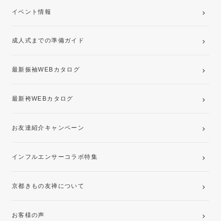
ご購入プラン
卒業袴レンタルプラン
イベント情報
ママ振袖・姉振袖プラン(お持ち込み振袖)
成人式までの準備ガイド
記念写真撮影(前撮り)
最新振袖WEBカタログ
最新袴WEBカタログ
お友達紹介キャンペーン
インフルエンサーコラボ特集
京都きもの友禅について
お客様の声