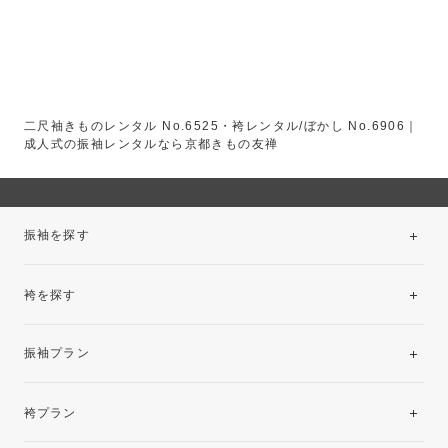
二尺袖きものレンタル No.6525・袴レンタル/ぼかし No.6906｜
成人式の振袖レンタルなら京都きもの友禅
振袖を探す
袴を探す
振袖レンタルコレクション
振袖プラン
美と品格を纏う特選技法振袖
レンタルプラン
袴プラン