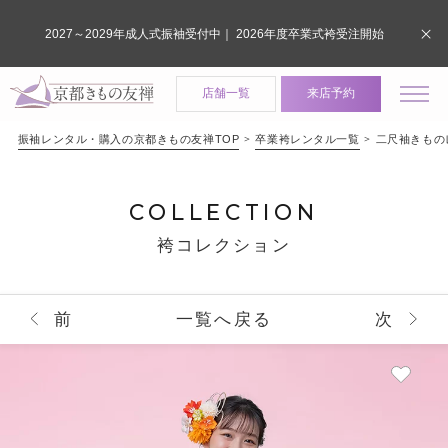
2027～2029年成人式振袖受付中｜ 2026年度卒業式袴受注開始
店舗一覧
来店予約
振袖レンタル・購入の京都きもの友禅TOP
卒業袴レンタル一覧
二尺袖きものレン
COLLECTION
袴コレクション
前
一覧へ戻る
次