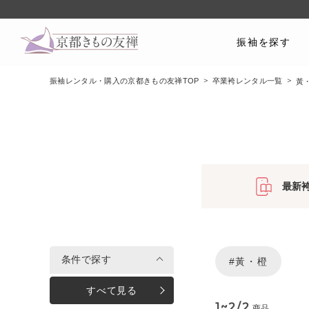
振袖を探す
振袖レンタル・購入の京都きもの友禅TOP
卒業袴レンタル一覧
黃
最新
条件で探す
#黃・橙
すべて見る
1~2/2
商品