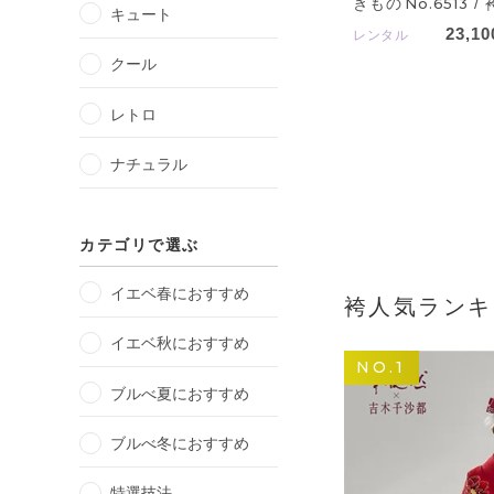
きもの
No.6513
/ 
キュート
23,10
レンタル
クール
レトロ
ナチュラル
カテゴリで選ぶ
イエベ春におすすめ
袴人気ランキ
イエベ秋におすすめ
NO.1
ブルべ夏におすすめ
ブルべ冬におすすめ
特選技法