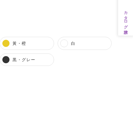
カタログ請求
黃・橙
白
黒・グレー