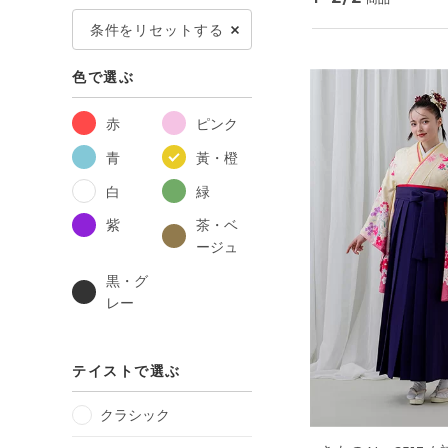
条件をリセットする
色で選ぶ
赤
ピンク
青
黃・橙
白
緑
紫
茶・ベ
ージュ
黒・グ
レー
テイストで選ぶ
クラシック