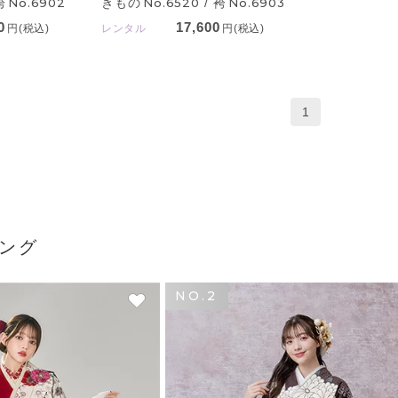
きもの
No.6520
/ 袴
No.6903
袴
No.6902
17,600
0
レンタル
円(税込)
円(税込)
1
ング
NO.2