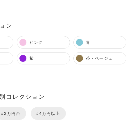
ョン
ピンク
青
紫
茶・ベージュ
別コレクション
#3万円台
#4万円以上