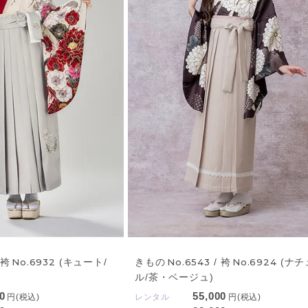
 袴
No.6932
(キュート/
きもの
No.6543
/ 袴
No.6924
(ナチ
ル/茶・ベージュ)
0
55,000
円(税込)
レンタル
円(税込)