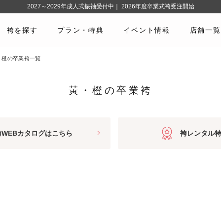
2027～2029年成人式振袖受付中｜ 2026年度卒業式袴受注開始
袴を探す
プラン・特典
イベント情報
店舗一覧
・橙の卒業袴一覧
黃・橙の卒業袴
袴WEBカタログはこちら
袴レンタル