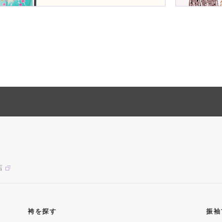
店
袴を探す
振袖