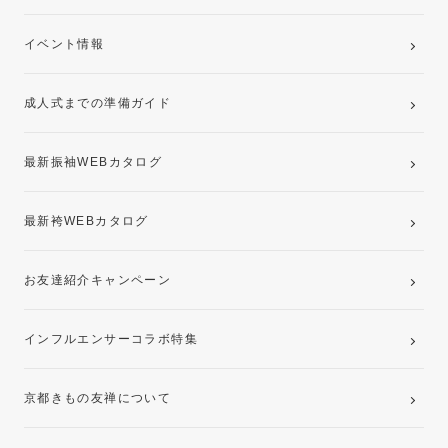
ご購入プラン
卒業袴レンタルプラン
イベント情報
ママ振袖・姉振袖プラン(お持ち込み振袖)
成人式までの準備ガイド
記念写真撮影(前撮り)
最新振袖WEBカタログ
最新袴WEBカタログ
お友達紹介キャンペーン
インフルエンサーコラボ特集
京都きもの友禅について