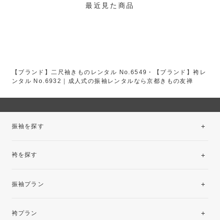
最近見た商品
【ブランド】二尺袖きものレンタル No.6549・【ブランド】袴レ
ンタル No.6932｜成人式の振袖レンタルなら京都きもの友禅
振袖を探す
袴を探す
振袖レンタルコレクション
振袖プラン
美と品格を纏う特選技法振袖
レンタルプラン
袴プラン