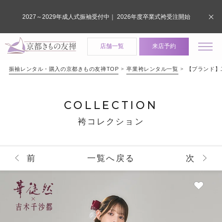
2027～2029年成人式振袖受付中｜ 2026年度卒業式袴受注開始
店舗一覧
来店予約
振袖レンタル・購入の京都きもの友禅TOP
卒業袴レンタル一覧
【ブランド】二
COLLECTION
袴コレクション
前
一覧へ戻る
次