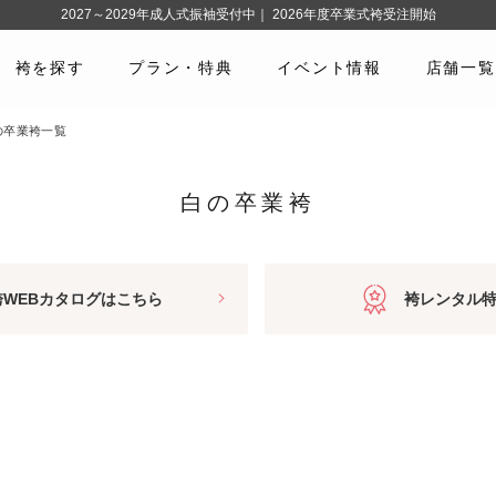
2027～2029年成人式振袖受付中｜ 2026年度卒業式袴受注開始
袴を探す
プラン・特典
イベント情報
店舗一覧
の卒業袴一覧
白の卒業袴
袴WEBカタログはこちら
袴レンタル