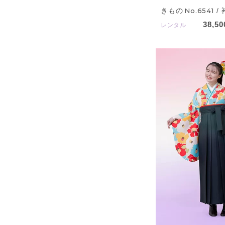
きもの
No.6541
/ 
38,50
レンタル