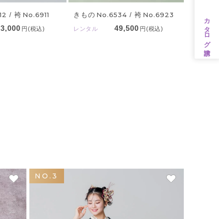
12
/ 袴
No.6911
きもの
No.6534
/ 袴
No.6923
カタログ請求
33,000
49,500
円(税込)
レンタル
円(税込)
NO.3