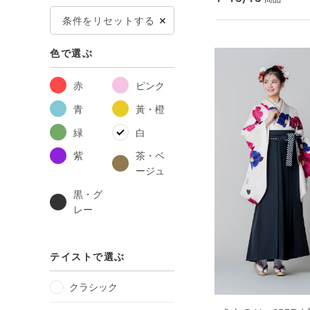
条件をリセットする
色で選ぶ
赤
ピンク
青
黃・橙
緑
白
紫
茶・ベ
ージュ
黒・グ
レー
テイストで選ぶ
クラシック