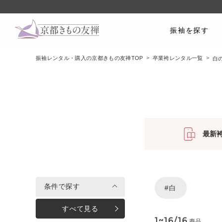
振袖を探す
振袖レンタル・購入の京都きもの友禅TOP
卒業袴レンタル一覧
白
最新
条件で探す
#白
すべて見る
1~16/16
商品