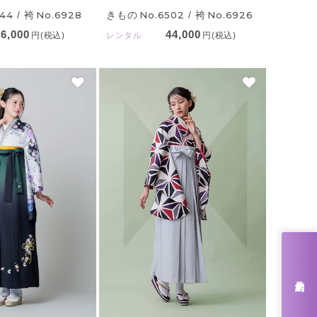
544
/ 袴
No.6928
きもの
No.6502
/ 袴
No.6926
66,000
44,000
円(税込)
レンタル
円(税込)
来店予約