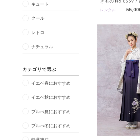
きもの
No.6537
/
キュート
55,00
レンタル
クール
レトロ
ナチュラル
カテゴリで選ぶ
イエベ春におすすめ
イエベ秋におすすめ
ブルべ夏におすすめ
ブルべ冬におすすめ
特選技法