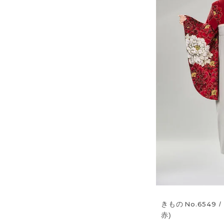
きもの
No.6549
/
赤)