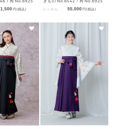
546
/ 袴
No.6925
きもの
No.6542
/ 袴
No.6925
71,500
55,000
円(税込)
レンタル
円(税込)