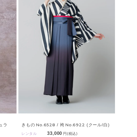
きもの
No.6528
/ 袴
No.6922
(クール/白)
ュラ
33,000
レンタル
円(税込)