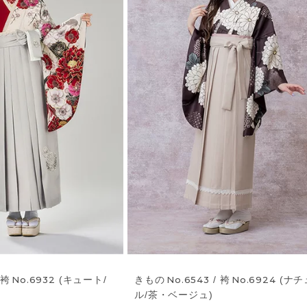
 袴
No.6932
(キュート/
きもの
No.6543
/ 袴
No.6924
(ナチ
ル/茶・ベージュ)