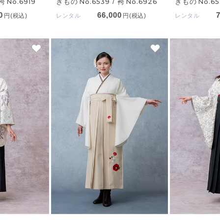
 袴
No.6919
きもの
No.6539
/ 袴
No.6926
きもの
No.6
0
66,000
円(税込)
レンタル
円(税込)
レンタル