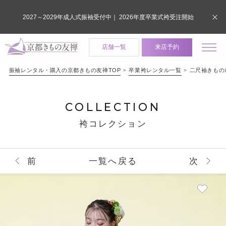
2027～2029年成人式振袖受付中｜ 2026年度卒業式袴受注開始
店舗一覧
来店予約
振袖レンタル・購入の京都きもの友禅TOP
卒業袴レンタル一覧
二尺袖きものレン
COLLECTION
袴コレクション
前
一覧へ戻る
次