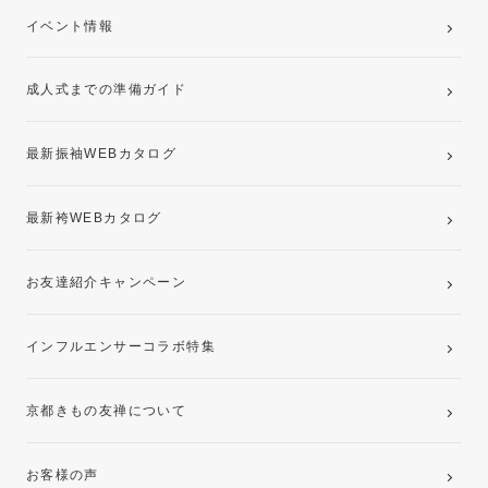
ご購入プラン
卒業袴レンタルプラン
イベント情報
ママ振袖・姉振袖プラン(お持ち込み振袖)
成人式までの準備ガイド
記念写真撮影(前撮り)
最新振袖WEBカタログ
最新袴WEBカタログ
お友達紹介キャンペーン
インフルエンサーコラボ特集
京都きもの友禅について
お客様の声