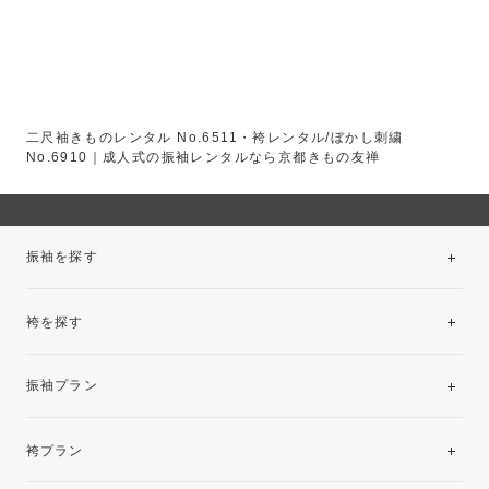
二尺袖きものレンタル No.6511・袴レンタル/ぼかし刺繍
No.6910｜成人式の振袖レンタルなら京都きもの友禅
振袖を探す
袴を探す
振袖レンタルコレクション
振袖プラン
美と品格を纏う特選技法振袖
レンタルプラン
袴プラン