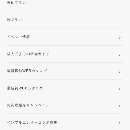
振袖プラン
美と品格を纏う特選技法振袖
レンタルプラン
袴プラン
ご購入プラン
卒業袴レンタルプラン
イベント情報
ママ振袖・姉振袖プラン(お持ち込み振袖)
成人式までの準備ガイド
記念写真撮影(前撮り)
最新振袖WEBカタログ
最新袴WEBカタログ
お友達紹介キャンペーン
インフルエンサーコラボ特集