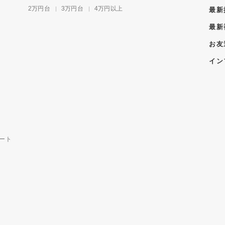
2万円台
3万円台
4万円以上
最新
最新
お友
イン
ート