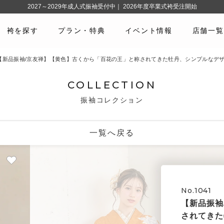
2027～2029年成人式振袖受付中｜ 2026年度卒業式袴受注開始
袴を探す
プラン・特典
イベント情報
店舗一覧
41 【新品振袖/京友禅】【黄色】古くから「百花の王」と称されてきた牡丹、シンプルな
COLLECTION
振袖コレクション
一覧へ戻る
No.1041
【新品振袖
されてきた