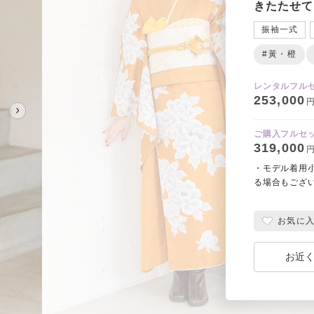
きたたせて
振袖一式
#黃・橙
レンタルフル
253,000
円
ご購入フルセ
319,000
円
・モデル着用
る場合もござ
お気に
お近