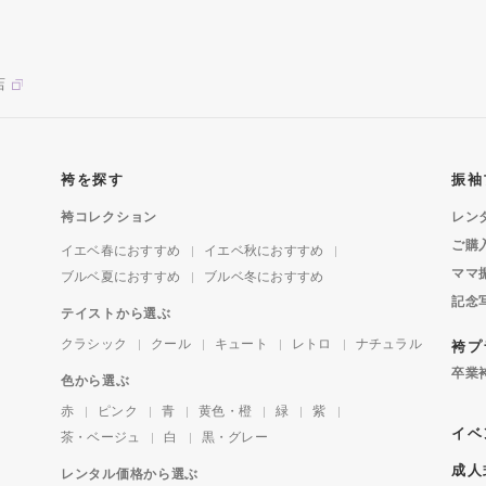
店
袴を探す
振袖
袴コレクション
レン
ご購
イエベ春におすすめ
イエベ秋におすすめ
ママ
ブルベ夏におすすめ
ブルベ冬におすすめ
記念
テイストから選ぶ
クラシック
クール
キュート
レトロ
ナチュラル
袴プ
卒業
色から選ぶ
赤
ピンク
青
黄色・橙
緑
紫
イベ
茶・ベージュ
白
黒・グレー
成人
レンタル価格から選ぶ