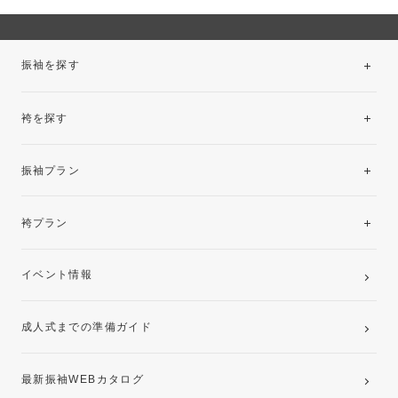
振袖を探す
袴を探す
振袖レンタルコレクション
振袖プラン
美と品格を纏う特選技法振袖
レンタルプラン
袴プラン
ご購入プラン
卒業袴レンタルプラン
イベント情報
ママ振袖・姉振袖プラン(お持ち込み振袖)
成人式までの準備ガイド
記念写真撮影(前撮り)
最新振袖WEBカタログ