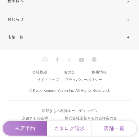
親御様へ
お知らせ
店舗一覧
北海道・東北
関東
会社概要
友の会
採用情報
サイトマップ
プライバシーポリシー
中部・東海
© Kyoto Kimono Yuzen Inc. All Rights Reserved.
近畿
京都きもの友禅ホールディングス
中国・四国
京都きもの友禅
株式会社京都きもの友禅友の会
来店予約
カタログ請求
店舗一覧
九州