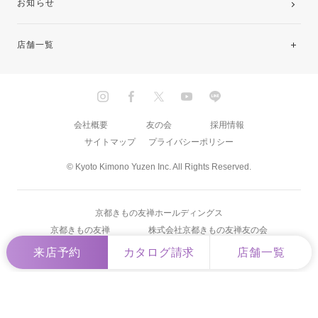
お知らせ
店舗一覧
北海道・東北
関東
会社概要
友の会
採用情報
サイトマップ
プライバシーポリシー
中部・東海
© Kyoto Kimono Yuzen Inc. All Rights Reserved.
近畿
京都きもの友禅ホールディングス
中国・四国
京都きもの友禅
株式会社京都きもの友禅友の会
来店予約
カタログ請求
店舗一覧
九州