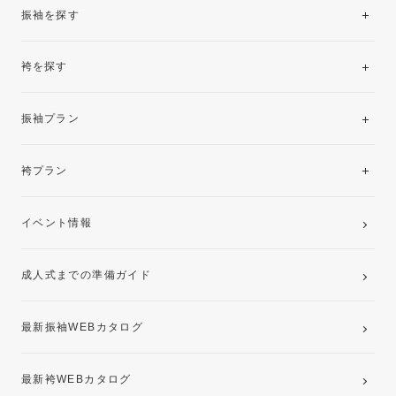
振袖を探す
袴を探す
振袖レンタルコレクション
振袖プラン
美と品格を纏う特選技法振袖
レンタルプラン
袴プラン
ご購入プラン
卒業袴レンタルプラン
イベント情報
ママ振袖・姉振袖プラン(お持ち込み振袖)
成人式までの準備ガイド
記念写真撮影(前撮り)
最新振袖WEBカタログ
最新袴WEBカタログ