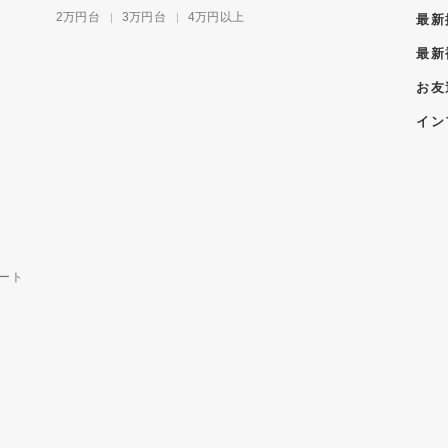
2万円台
3万円台
4万円以上
最新
最新
お友
イン
ート