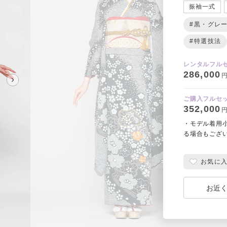
振袖一式
#黒・グレ
#特選技法
レンタルフル
286,000
円
ご購入フルセ
352,000
円
・モデル着用
る場合もござ
お気に
お近