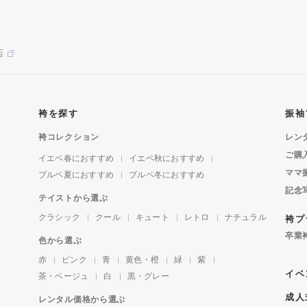
店
袴を探す
振袖
袴コレクション
レン
ご購
イエベ春におすすめ
イエベ秋におすすめ
ママ
ブルベ夏におすすめ
ブルベ冬におすすめ
記念
テイストから選ぶ
クラシック
クール
キュート
レトロ
ナチュラル
袴プ
卒業
色から選ぶ
赤
ピンク
青
黄色・橙
緑
紫
イベ
茶・ベージュ
白
黒・グレー
成人
レンタル価格から選ぶ