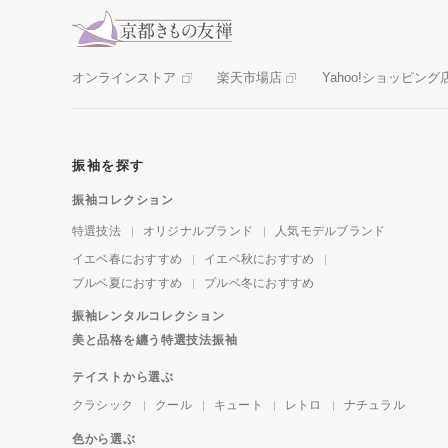
オンラインストア
楽天市場店
Yahoo!ショッピング
振袖を探す
振袖コレクション
特選技法
オリジナルブランド
人気モデルブランド
イエベ春におすすめ
イエベ秋におすすめ
ブルベ夏におすすめ
ブルベ冬におすすめ
振袖レンタルコレクション
美と品格を纏う特選技法振袖
テイストから選ぶ
クラシック
クール
キュート
レトロ
ナチュラル
色から選ぶ