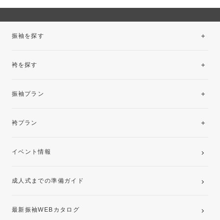
振袖を探す
袴を探す
振袖レンタルコレクション
振袖プラン
美と品格を纏う特選技法振袖
レンタルプラン
袴プラン
ご購入プラン
卒業袴レンタルプラン
イベント情報
ママ振袖・姉振袖プラン(お持ち込み振袖)
成人式までの準備ガイド
記念写真撮影(前撮り)
最新振袖WEBカタログ