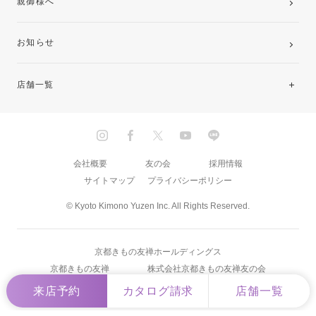
親御様へ
お知らせ
店舗一覧
北海道・東北
関東
会社概要
友の会
採用情報
サイトマップ
プライバシーポリシー
中部・東海
© Kyoto Kimono Yuzen Inc. All Rights Reserved.
近畿
京都きもの友禅ホールディングス
中国・四国
京都きもの友禅
株式会社京都きもの友禅友の会
来店予約
カタログ請求
店舗一覧
九州