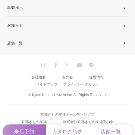
親御様へ
お知らせ
店舗一覧
北海道・東北
関東
会社概要
友の会
採用情報
サイトマップ
プライバシーポリシー
中部・東海
© Kyoto Kimono Yuzen Inc. All Rights Reserved.
近畿
京都きもの友禅ホールディングス
中国・四国
京都きもの友禅
株式会社京都きもの友禅友の会
来店予約
カタログ請求
店舗一覧
九州