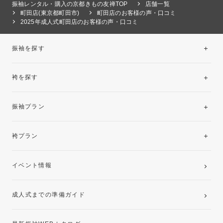
振袖レンタル・購入の京都きもの友禅TOP
店舗一覧
町田店(東京都町田市)
町田店のお客様の声・口コミ
2025年成人式町田店のお客様の声・口コミ
振袖を探す
袴を探す
振袖レンタルコレクション
振袖プラン
美と品格を纏う特選技法振袖
レンタルプラン
袴プラン
ご購入プラン
卒業袴レンタルプラン
イベント情報
ママ振袖・姉振袖プラン(お持ち込み振袖)
成人式までの準備ガイド
記念写真撮影(前撮り)