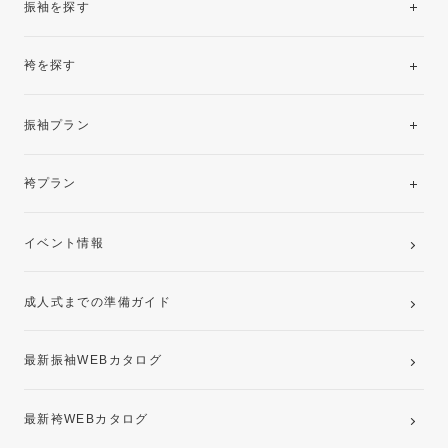
振袖を探す
袴を探す
振袖レンタルコレクション
振袖プラン
美と品格を纏う特選技法振袖
レンタルプラン
袴プラン
ご購入プラン
卒業袴レンタルプラン
イベント情報
ママ振袖・姉振袖プラン(お持ち込み振袖)
成人式までの準備ガイド
記念写真撮影(前撮り)
最新振袖WEBカタログ
最新袴WEBカタログ