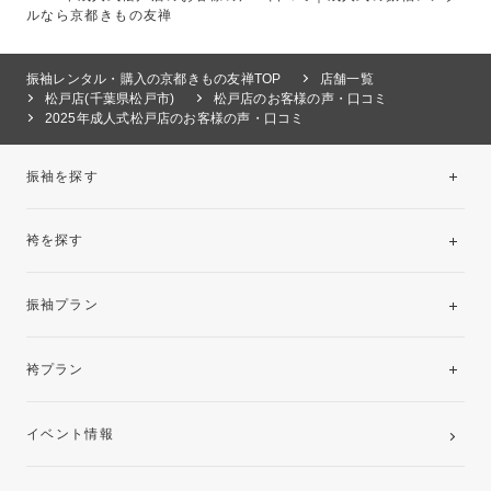
ルなら京都きもの友禅
振袖レンタル・購入の京都きもの友禅TOP
店舗一覧
松戸店(千葉県松戸市)
松戸店のお客様の声・口コミ
2025年成人式松戸店のお客様の声・口コミ
振袖を探す
袴を探す
振袖レンタルコレクション
振袖プラン
美と品格を纏う特選技法振袖
レンタルプラン
袴プラン
ご購入プラン
卒業袴レンタルプラン
イベント情報
ママ振袖・姉振袖プラン(お持ち込み振袖)