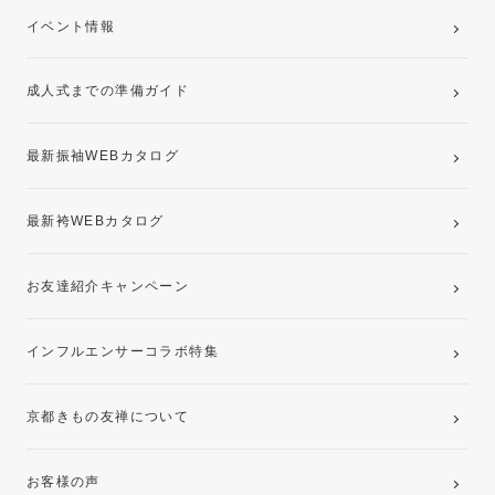
ご購入プラン
卒業袴レンタルプラン
イベント情報
ママ振袖・姉振袖プラン(お持ち込み振袖)
成人式までの準備ガイド
記念写真撮影(前撮り)
最新振袖WEBカタログ
最新袴WEBカタログ
お友達紹介キャンペーン
インフルエンサーコラボ特集
京都きもの友禅について
お客様の声