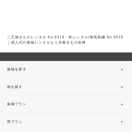
二尺袖きものレンタル No.6518・袴レンタル/無地刺繍 No.6916
｜成人式の振袖レンタルなら京都きもの友禅
振袖を探す
袴を探す
振袖レンタルコレクション
振袖プラン
美と品格を纏う特選技法振袖
レンタルプラン
袴プラン