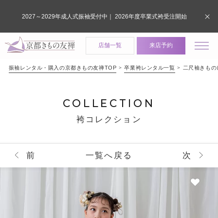
2027～2029年成人式振袖受付中｜ 2026年度卒業式袴受注開始
店舗一覧
来店予約
振袖レンタル・購入の京都きもの友禅TOP
卒業袴レンタル一覧
二尺袖きものレン
COLLECTION
袴コレクション
前
一覧へ戻る
次